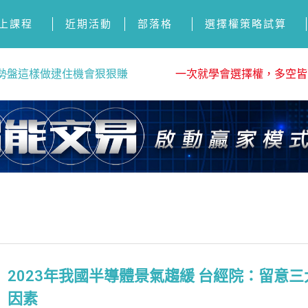
上課程
近期活動
部落格
選擇權策略試算
勢盤這樣做逮住機會狠狠賺
一次就學會選擇權，多空皆
2023年我國半導體景氣趨緩 台經院：留意
因素