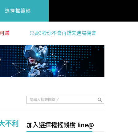
選擇權籌碼
可賺
只要3秒你不會再錯失進場機會
三大不利
加入選擇權搖錢樹 line@