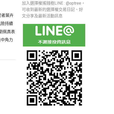
加入選擇權搖錢樹LINE : @optree，
可收到最新的選擇權交易日記、好
記者葉卉
文分享及最新活動訊息
行風險持續
劉佩真表
美中角力