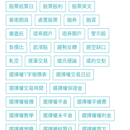
股票結算日
股票股利
股票英文
華南期貨
處置股票
融券
融資
複委託
證券銷戶
證券開戶
警示股
負債比
起漲點
趨勢反轉
跳空缺口
軋空
逐筆交易
道氏理論
違約交割
選擇權T字報價表
選擇權交易日記
選擇權交易時間
選擇權保證金
選擇權報價
選擇權平倉
選擇權手續費
選擇權教學
選擇權未平倉
選擇權權利金
選擇權策略
選擇權結算日
選擇權買方