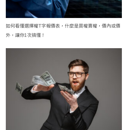
如何看懂選擇權T字報價表，什麼是買權賣權，價內或價
外，讓你1次搞懂 !