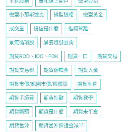
平倉股票
康和線上開戶
微型台指
微型小那斯達克
微型道瓊
微型黃金
成交量
投信是什麼
指標背離
景氣循環股
景氣燈號查詢
期貨ROD、IOC、FOK
期貨一口
期貨交易
期貨交易稅
期貨保證金
期貨入金
期貨市價/範圍市價/限價單
期貨平倉
期貨手續費
期貨指數
期貨教學
期貨斷頭
期貨是什麼
期貨未平倉
期貨當沖
期貨當沖保證金減半