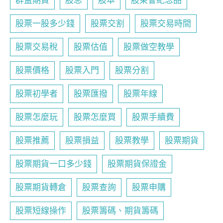
群益期貨
股息
股本
股東會紀念品
股票一股多少錢
股票交割
股票交易時間
股票交易稅
股票估值
股票做空教學
股票價格
股票入門
股票分割
股票初學者
股票匯撥
股票年線
股票怎麼玩
股票怎麼買
股票手續費
股票推薦
股票損益
股票教學
股票期貨
股票期貨一口多少錢
股票期貨保證金
股票期貨轉倉
股票查詢
股票申購
股票短線操作
股票籌碼、期貨籌碼