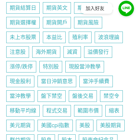
期貨結算日
期貨英文
期貨行事曆
加入好友
期貨選擇權
期貨開戶
期貨風險
未上市股票
本益比
殖利率
波浪理論
注意股
海外期貨
減資
溢價發行
漲停/跌停
特別股
現股當沖教學
現金股利
當日沖銷意思
當沖手續費
當沖教學
盤下禁空
盤後交易
禁空令
移動平均線
程式交易
範圍市價
縮表
美元期貨
美國cpi指數
美股
美股期貨