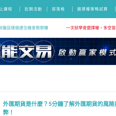
上課程
近期活動
部落格
選擇權策略試算
勢盤這樣做逮住機會狠狠賺
一次就學會選擇權，多空皆
外匯期貨是什麼？5分鐘了解外匯期貨的風險
弊！