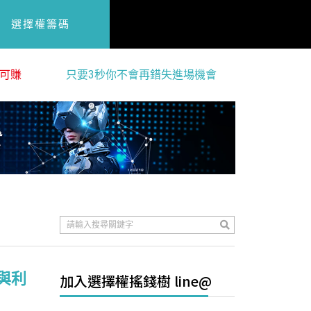
選擇權籌碼
可賺
只要3秒你不會再錯失進場機會
與利
加入選擇權搖錢樹 line@