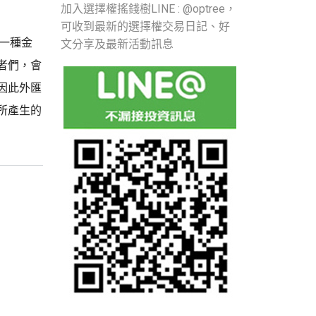
加入選擇權搖錢樹LINE : @optree，
可收到最新的選擇權交易日記、好
是一種金
文分享及最新活動訊息
者們，會
因此外匯
所產生的