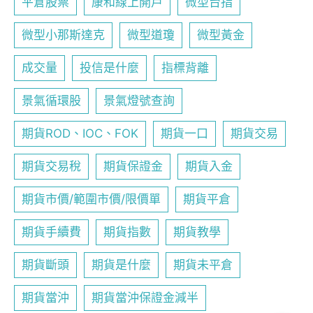
平倉股票
康和線上開戶
微型台指
微型小那斯達克
微型道瓊
微型黃金
成交量
投信是什麼
指標背離
景氣循環股
景氣燈號查詢
期貨ROD、IOC、FOK
期貨一口
期貨交易
期貨交易稅
期貨保證金
期貨入金
期貨市價/範圍市價/限價單
期貨平倉
期貨手續費
期貨指數
期貨教學
期貨斷頭
期貨是什麼
期貨未平倉
期貨當沖
期貨當沖保證金減半