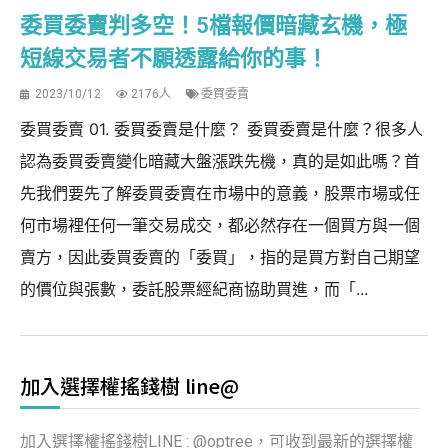
委買委賣判多空！5檔報價暗藏玄機，極
短線交易者不願透露給你的事！
2023/10/12
2176人
委買委賣
委買委賣 01. 委買委賣是什麼？ 委買委賣是什麼？很多人
認為委買委賣變化暗藏大盤漲跌先機，真的是如此嗎？首
先我們要先了解委買委賣在市場中的意義，股票市場或任
何市場裡任何一筆交易成交，都必然存在一個買方與一個
賣方，因此委買委賣的「委買」，指的是買方對自己期望
的價位與張數，委託股票經紀商協助買進，而「...
加入選擇權搖錢樹 line@
加入選擇權搖錢樹LINE : @optree，可收到最新的選擇權