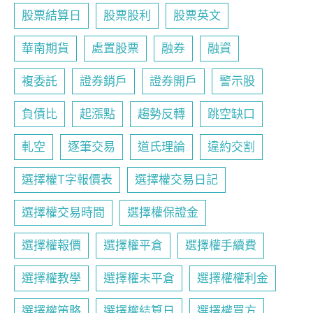
股票結算日
股票股利
股票英文
華南期貨
處置股票
融券
融資
複委託
證券銷戶
證券開戶
警示股
負債比
起漲點
趨勢反轉
跳空缺口
軋空
逐筆交易
道氏理論
違約交割
選擇權T字報價表
選擇權交易日記
選擇權交易時間
選擇權保證金
選擇權報價
選擇權平倉
選擇權手續費
選擇權教學
選擇權未平倉
選擇權權利金
選擇權策略
選擇權結算日
選擇權買方