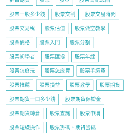
群益期貨
股息
股本
股東會紀念品
股票一股多少錢
股票交割
股票交易時間
股票交易稅
股票估值
股票做空教學
股票價格
股票入門
股票分割
股票初學者
股票匯撥
股票年線
股票怎麼玩
股票怎麼買
股票手續費
股票推薦
股票損益
股票教學
股票期貨
股票期貨一口多少錢
股票期貨保證金
股票期貨轉倉
股票查詢
股票申購
股票短線操作
股票籌碼、期貨籌碼