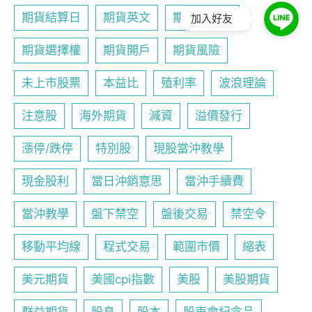
期貨結算日
期貨英文
期貨行事曆
加入好友
期貨選擇權
期貨開戶
期貨風險
未上市股票
本益比
殖利率
波浪理論
注意股
海外期貨
減資
溢價發行
漲停/跌停
特別股
現股當沖教學
現金股利
當日沖銷意思
當沖手續費
當沖教學
盤下禁空
盤後交易
禁空令
移動平均線
程式交易
範圍市價
縮表
美元期貨
美國cpi指數
美股
美股期貨