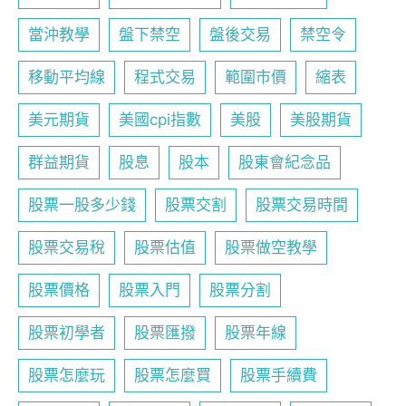
當沖教學
盤下禁空
盤後交易
禁空令
移動平均線
程式交易
範圍市價
縮表
美元期貨
美國cpi指數
美股
美股期貨
群益期貨
股息
股本
股東會紀念品
股票一股多少錢
股票交割
股票交易時間
股票交易稅
股票估值
股票做空教學
股票價格
股票入門
股票分割
股票初學者
股票匯撥
股票年線
股票怎麼玩
股票怎麼買
股票手續費