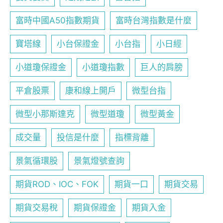
富時中國A50指數期貨
富時台灣指數是什麼
寶塔線
小台保證金
小台指
小日經
小道瓊保證金
小道瓊指數
巨人的肩膀
平倉股票
康和線上開戶
微型台指
微型小那斯達克
微型道瓊
微型黃金
成交量
投信是什麼
指標背離
景氣循環股
景氣燈號查詢
期貨ROD、IOC、FOK
期貨一口
期貨交易
期貨交易稅
期貨保證金
期貨入金