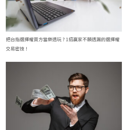
把台指選擇權買方當樂透玩 ? 1招贏家不願透漏的選擇權
交易密技 !