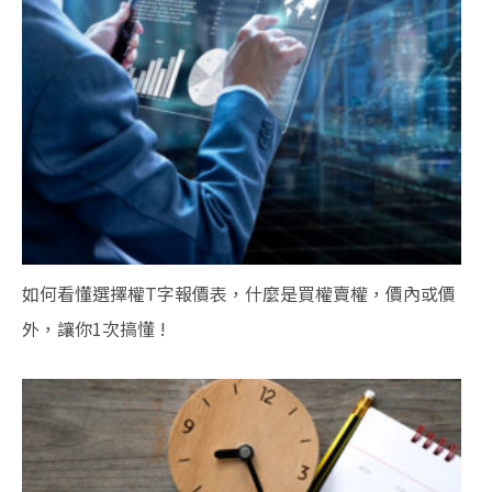
如何看懂選擇權T字報價表，什麼是買權賣權，價內或價
外，讓你1次搞懂 !