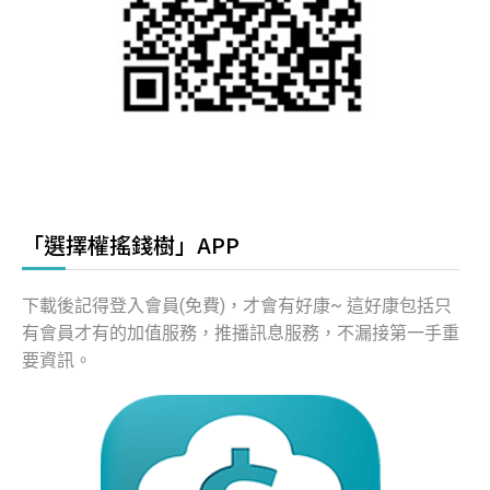
「選擇權搖錢樹」APP
下載後記得登入會員(免費)，才會有好康~ 這好康包括只
有會員才有的加值服務，推播訊息服務，不漏接第一手重
要資訊。