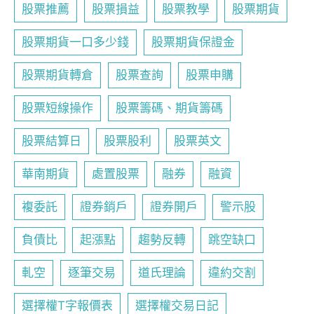
股票推薦
股票損益
股票教學
股票期貨
股票期貨一口多少錢
股票期貨保證金
股票期貨轉倉
股票查詢
股票申購
股票短線操作
股票籌碼、期貨籌碼
股票結算日
股票股利
股票英文
華南期貨
處置股票
融券
融資
複委託
證券銷戶
證券開戶
警示股
負債比
起漲點
趨勢反轉
跳空缺口
軋空
逐筆交易
道氏理論
違約交割
選擇權T字報價表
選擇權交易日記