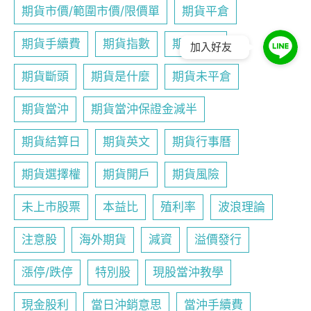
期貨市價/範圍市價/限價單
期貨平倉
期貨手續費
期貨指數
期貨教學
加入好友
期貨斷頭
期貨是什麼
期貨未平倉
期貨當沖
期貨當沖保證金減半
期貨結算日
期貨英文
期貨行事曆
期貨選擇權
期貨開戶
期貨風險
未上市股票
本益比
殖利率
波浪理論
注意股
海外期貨
減資
溢價發行
漲停/跌停
特別股
現股當沖教學
現金股利
當日沖銷意思
當沖手續費