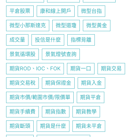
平倉股票
康和線上開戶
微型台指
微型小那斯達克
微型道瓊
微型黃金
成交量
投信是什麼
指標背離
景氣循環股
景氣燈號查詢
期貨ROD、IOC、FOK
期貨一口
期貨交易
期貨交易稅
期貨保證金
期貨入金
期貨市價/範圍市價/限價單
期貨平倉
期貨手續費
期貨指數
期貨教學
期貨斷頭
期貨是什麼
期貨未平倉