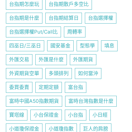
台指期怎麼玩
台指期散戶多空比
台指期是什麼
台指期結算日
台指選擇權
台指選擇權Put/Call比
周轉率
四巫日/三巫日
國安基金
型態學
填息
外匯交易
外匯是什麼
外匯期貨
外資期貨空單
多頭排列
如何當沖
委買委賣
定期定額
富台指
富時中國A50指數期貨
富時台灣指數是什麼
寶塔線
小台保證金
小台指
小日經
小道瓊保證金
小道瓊指數
巨人的肩膀