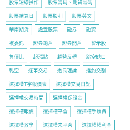
股票短線操作
股票籌碼、期貨籌碼
股票結算日
股票股利
股票英文
華南期貨
處置股票
融券
融資
複委託
證券銷戶
證券開戶
警示股
負債比
起漲點
趨勢反轉
跳空缺口
軋空
逐筆交易
道氏理論
違約交割
選擇權T字報價表
選擇權交易日記
選擇權交易時間
選擇權保證金
選擇權報價
選擇權平倉
選擇權手續費
選擇權教學
選擇權未平倉
選擇權權利金