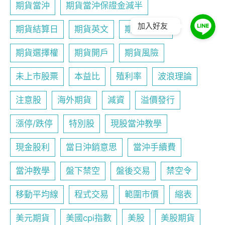
期貨當沖
期貨當沖保證金減半
加入好友
期貨結算日
期貨英文
期貨行事曆
期貨選擇權
期貨開戶
期貨風險
未上市股票
本益比
殖利率
波浪理論
注意股
海外期貨
減資
溢價發行
漲停/跌停
特別股
現股當沖教學
現金股利
當日沖銷意思
當沖手續費
當沖教學
盤下禁空
盤後交易
禁空令
移動平均線
程式交易
範圍市價
縮表
美元期貨
美國cpi指數
美股
美股期貨