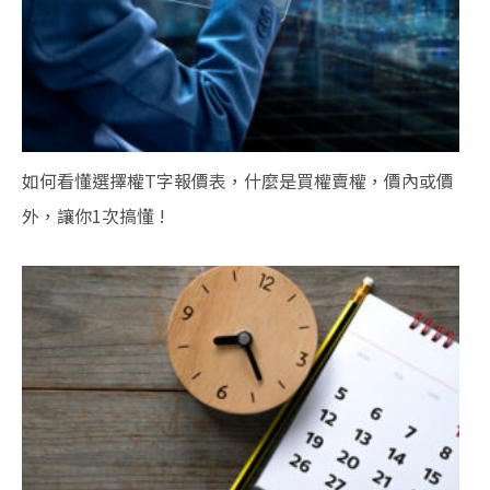
如何看懂選擇權T字報價表，什麼是買權賣權，價內或價
外，讓你1次搞懂 !