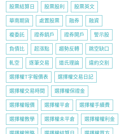
股票結算日
股票股利
股票英文
華南期貨
處置股票
融券
融資
複委託
證券銷戶
證券開戶
警示股
負債比
起漲點
趨勢反轉
跳空缺口
軋空
逐筆交易
道氏理論
違約交割
選擇權T字報價表
選擇權交易日記
選擇權交易時間
選擇權保證金
選擇權報價
選擇權平倉
選擇權手續費
選擇權教學
選擇權未平倉
選擇權權利金
選擇權策略
選擇權結算日
選擇權買方