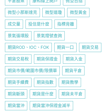
平倉股票
康和線上開戶
微型台指
微型小那斯達克
微型道瓊
微型黃金
成交量
投信是什麼
指標背離
景氣循環股
景氣燈號查詢
期貨ROD、IOC、FOK
期貨一口
期貨交易
期貨交易稅
期貨保證金
期貨入金
期貨市價/範圍市價/限價單
期貨平倉
期貨手續費
期貨指數
期貨教學
期貨斷頭
期貨是什麼
期貨未平倉
期貨當沖
期貨當沖保證金減半