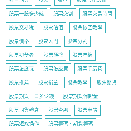
群益期貨
股息
股本
股東會紀念品
股票一股多少錢
股票交割
股票交易時間
股票交易稅
股票估值
股票做空教學
股票價格
股票入門
股票分割
股票初學者
股票匯撥
股票年線
股票怎麼玩
股票怎麼買
股票手續費
股票推薦
股票損益
股票教學
股票期貨
股票期貨一口多少錢
股票期貨保證金
股票期貨轉倉
股票查詢
股票申購
股票短線操作
股票籌碼、期貨籌碼