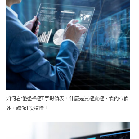
如何看懂選擇權T字報價表，什麼是買權賣權，價內或價
外，讓你1次搞懂 !