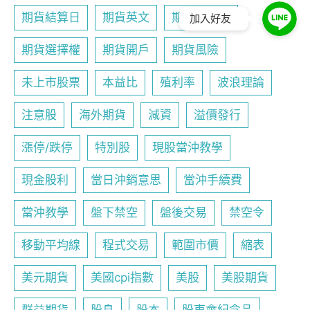
期貨結算日
期貨英文
期貨行事曆
加入好友
期貨選擇權
期貨開戶
期貨風險
未上市股票
本益比
殖利率
波浪理論
注意股
海外期貨
減資
溢價發行
漲停/跌停
特別股
現股當沖教學
現金股利
當日沖銷意思
當沖手續費
當沖教學
盤下禁空
盤後交易
禁空令
移動平均線
程式交易
範圍市價
縮表
美元期貨
美國cpi指數
美股
美股期貨