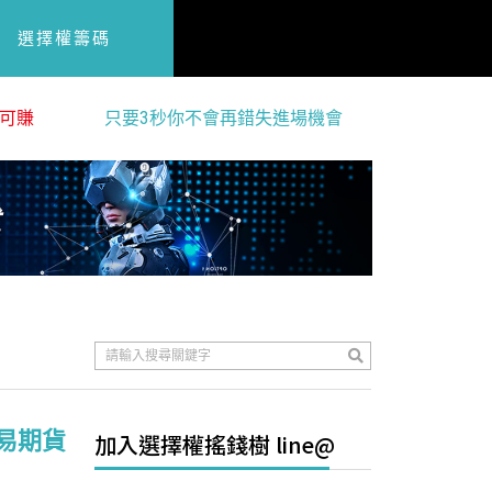
選擇權籌碼
可賺
只要3秒你不會再錯失進場機會
易期貨
加入選擇權搖錢樹 line@