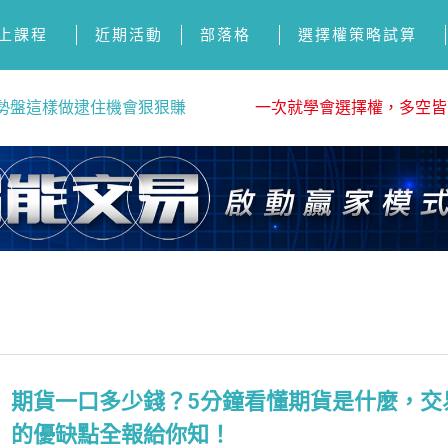
上課程
近期活動
部落格
選擇權策略試算
勢盤這樣做逮住機會狠狠賺
一次就學會選擇權，多空皆
期貨一口多少錢？5分鐘看懂期貨是什麼，交
的優缺點全報給你知！