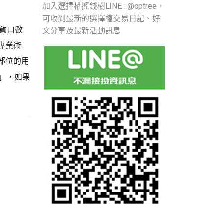
加入選擇權搖錢樹LINE : @optree，
可收到最新的選擇權交易日記、好
期貨口數
文分享及最新活動訊息
專業術
部位的用
數」，如果