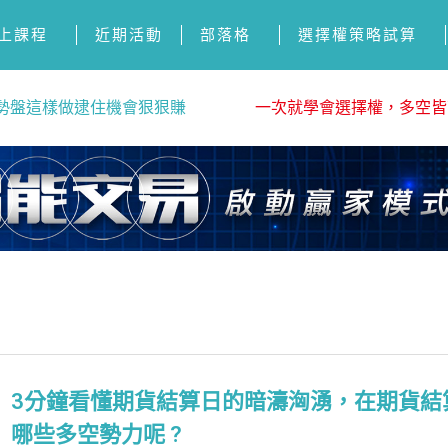
上課程
近期活動
部落格
選擇權策略試算
勢盤這樣做逮住機會狠狠賺
一次就學會選擇權，多空皆
3分鐘看懂期貨結算日的暗濤洶湧，在期貨結
哪些多空勢力呢 ?