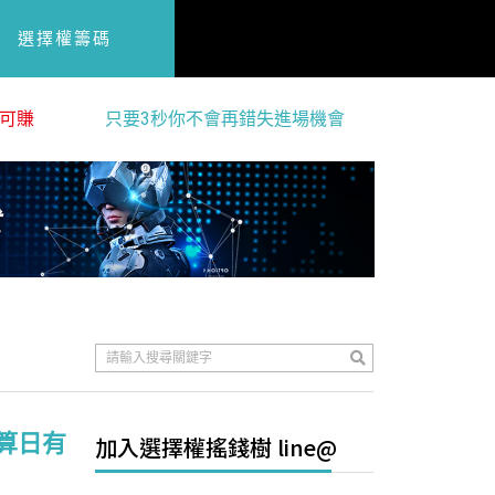
選擇權籌碼
可賺
只要3秒你不會再錯失進場機會
算日有
加入選擇權搖錢樹 line@