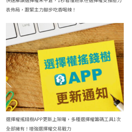
快速解讀選擇權未平倉，1秒看懂莊家在選擇權支撐壓力
表佈局，跟緊主力腳步吃香喝辣 !
選擇權搖錢樹APP更新上架囉，多種選擇權籌碼工具1次
全部擁有 ! 增強選擇權交易戰力