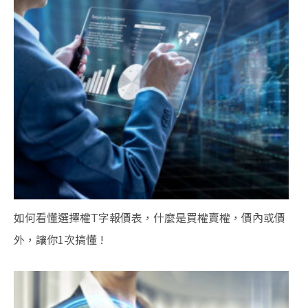
如何看懂選擇權T字報價表，什麼是買權賣權，價內或價
外，讓你1次搞懂 !