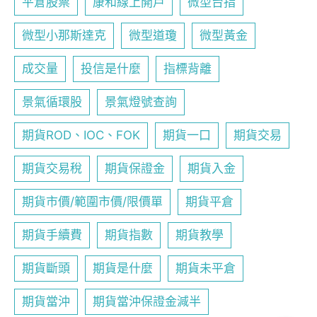
平倉股票
康和線上開戶
微型台指
微型小那斯達克
微型道瓊
微型黃金
成交量
投信是什麼
指標背離
景氣循環股
景氣燈號查詢
期貨ROD、IOC、FOK
期貨一口
期貨交易
期貨交易稅
期貨保證金
期貨入金
期貨市價/範圍市價/限價單
期貨平倉
期貨手續費
期貨指數
期貨教學
期貨斷頭
期貨是什麼
期貨未平倉
期貨當沖
期貨當沖保證金減半