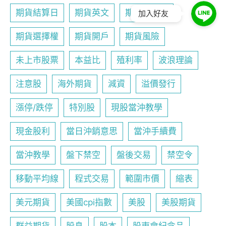
期貨結算日
期貨英文
期貨行事曆
加入好友
期貨選擇權
期貨開戶
期貨風險
未上市股票
本益比
殖利率
波浪理論
注意股
海外期貨
減資
溢價發行
漲停/跌停
特別股
現股當沖教學
現金股利
當日沖銷意思
當沖手續費
當沖教學
盤下禁空
盤後交易
禁空令
移動平均線
程式交易
範圍市價
縮表
美元期貨
美國cpi指數
美股
美股期貨