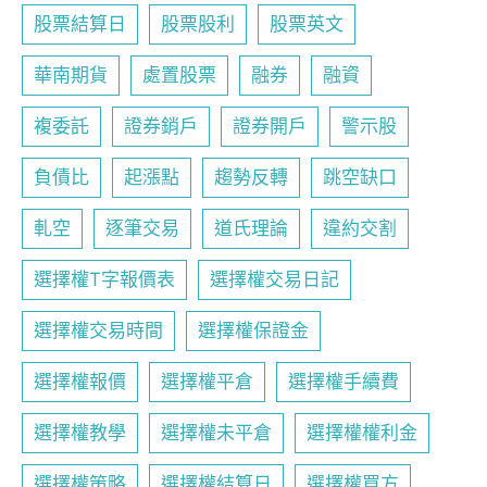
股票結算日
股票股利
股票英文
華南期貨
處置股票
融券
融資
複委託
證券銷戶
證券開戶
警示股
負債比
起漲點
趨勢反轉
跳空缺口
軋空
逐筆交易
道氏理論
違約交割
選擇權T字報價表
選擇權交易日記
選擇權交易時間
選擇權保證金
選擇權報價
選擇權平倉
選擇權手續費
選擇權教學
選擇權未平倉
選擇權權利金
選擇權策略
選擇權結算日
選擇權買方