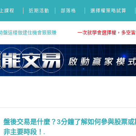
上課程
近期活動
部落格
選擇權策略試算
勢盤這樣做逮住機會狠狠賺
一次就學會選擇權，多空皆
盤後交易是什麼？3分鐘了解如何參與股票或
非主要時段！.