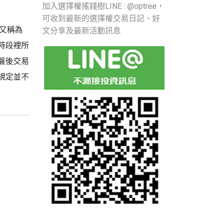
加入選擇權搖錢樹LINE : @optree，
可收到最新的選擇權交易日記、好
易又稱為
文分享及最新活動訊息
時段裡所
盤後交易
規定並不