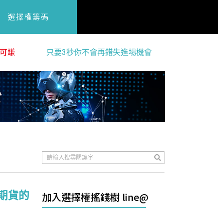
選擇權籌碼
可賺
只要3秒你不會再錯失進場機會
期貨的
加入選擇權搖錢樹 line@