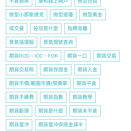
平倉股票
康和線上開戶
微型台指
微型小那斯達克
微型道瓊
微型黃金
成交量
投信是什麼
指標背離
景氣循環股
景氣燈號查詢
期貨ROD、IOC、FOK
期貨一口
期貨交易
期貨交易稅
期貨保證金
期貨入金
期貨市價/範圍市價/限價單
期貨平倉
期貨手續費
期貨指數
期貨教學
期貨斷頭
期貨是什麼
期貨未平倉
期貨當沖
期貨當沖保證金減半