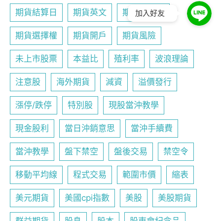
期貨結算日
期貨英文
期貨行事曆
加入好友
期貨選擇權
期貨開戶
期貨風險
未上市股票
本益比
殖利率
波浪理論
注意股
海外期貨
減資
溢價發行
漲停/跌停
特別股
現股當沖教學
現金股利
當日沖銷意思
當沖手續費
當沖教學
盤下禁空
盤後交易
禁空令
移動平均線
程式交易
範圍市價
縮表
美元期貨
美國cpi指數
美股
美股期貨