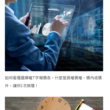
如何看懂選擇權T字報價表，什麼是買權賣權，價內或價
外，讓你1次搞懂 !