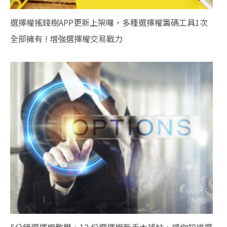
選擇權搖錢樹APP更新上架囉，多種選擇權籌碼工具1次
全部擁有 ! 增強選擇權交易戰力