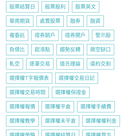
股票結算日
股票股利
股票英文
華南期貨
處置股票
融券
融資
複委託
證券銷戶
證券開戶
警示股
負債比
起漲點
趨勢反轉
跳空缺口
軋空
逐筆交易
道氏理論
違約交割
選擇權T字報價表
選擇權交易日記
選擇權交易時間
選擇權保證金
選擇權報價
選擇權平倉
選擇權手續費
選擇權教學
選擇權未平倉
選擇權權利金
選擇權策略
選擇權結算日
選擇權買方