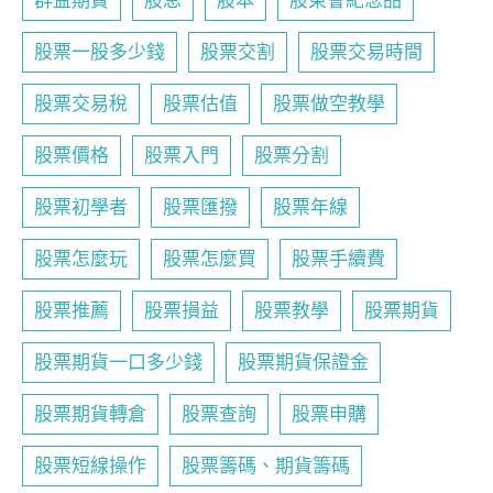
群益期貨
股息
股本
股東會紀念品
股票一股多少錢
股票交割
股票交易時間
股票交易稅
股票估值
股票做空教學
股票價格
股票入門
股票分割
股票初學者
股票匯撥
股票年線
股票怎麼玩
股票怎麼買
股票手續費
股票推薦
股票損益
股票教學
股票期貨
股票期貨一口多少錢
股票期貨保證金
股票期貨轉倉
股票查詢
股票申購
股票短線操作
股票籌碼、期貨籌碼