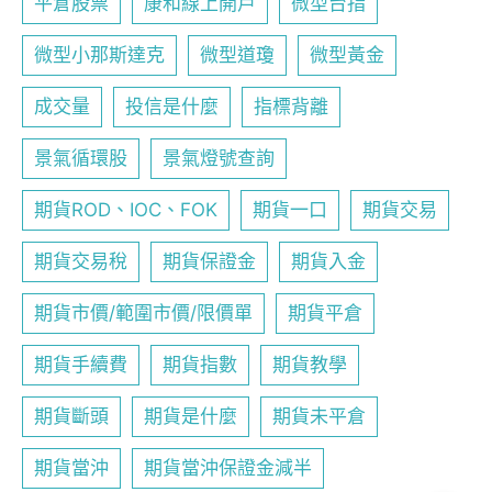
平倉股票
康和線上開戶
微型台指
微型小那斯達克
微型道瓊
微型黃金
成交量
投信是什麼
指標背離
景氣循環股
景氣燈號查詢
期貨ROD、IOC、FOK
期貨一口
期貨交易
期貨交易稅
期貨保證金
期貨入金
期貨市價/範圍市價/限價單
期貨平倉
期貨手續費
期貨指數
期貨教學
期貨斷頭
期貨是什麼
期貨未平倉
期貨當沖
期貨當沖保證金減半