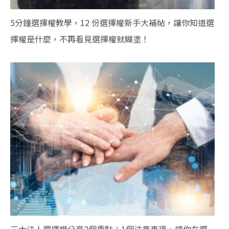
5分鐘選擇權教學，12 份選擇權新手大補帖，讓你知道選
擇權是什麼，不再看見選擇權就糊塗！