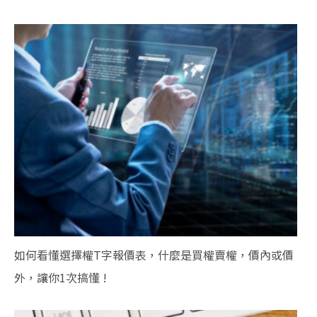
如何看懂選擇權T字報價表，什麼是買權賣權，價內或價
外，讓你1次搞懂 !