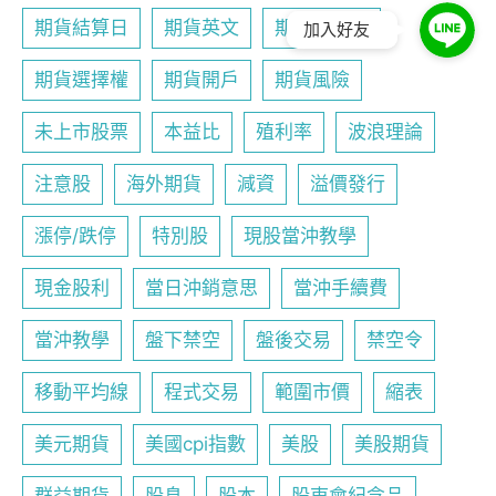
期貨結算日
期貨英文
期貨行事曆
加入好友
期貨選擇權
期貨開戶
期貨風險
未上市股票
本益比
殖利率
波浪理論
注意股
海外期貨
減資
溢價發行
漲停/跌停
特別股
現股當沖教學
現金股利
當日沖銷意思
當沖手續費
當沖教學
盤下禁空
盤後交易
禁空令
移動平均線
程式交易
範圍市價
縮表
美元期貨
美國cpi指數
美股
美股期貨