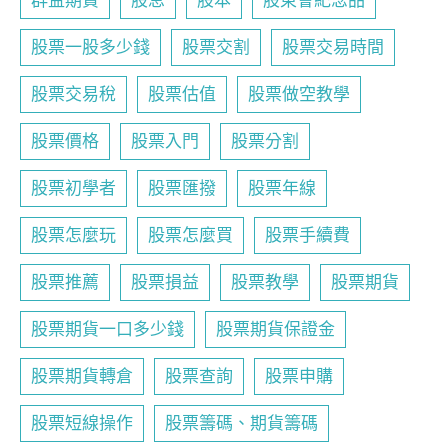
群益期貨
股息
股本
股東會紀念品
股票一股多少錢
股票交割
股票交易時間
股票交易稅
股票估值
股票做空教學
股票價格
股票入門
股票分割
股票初學者
股票匯撥
股票年線
股票怎麼玩
股票怎麼買
股票手續費
股票推薦
股票損益
股票教學
股票期貨
股票期貨一口多少錢
股票期貨保證金
股票期貨轉倉
股票查詢
股票申購
股票短線操作
股票籌碼、期貨籌碼