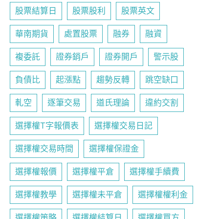
股票結算日
股票股利
股票英文
華南期貨
處置股票
融券
融資
複委託
證券銷戶
證券開戶
警示股
負債比
起漲點
趨勢反轉
跳空缺口
軋空
逐筆交易
道氏理論
違約交割
選擇權T字報價表
選擇權交易日記
選擇權交易時間
選擇權保證金
選擇權報價
選擇權平倉
選擇權手續費
選擇權教學
選擇權未平倉
選擇權權利金
選擇權策略
選擇權結算日
選擇權買方