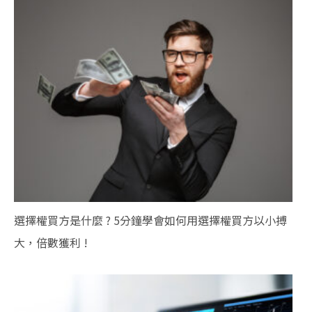
選擇權買方是什麼 ? 5分鐘學會如何用選擇權買方以小搏
大，倍數獲利 !