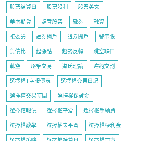
股票結算日
股票股利
股票英文
華南期貨
處置股票
融券
融資
複委託
證券銷戶
證券開戶
警示股
負債比
起漲點
趨勢反轉
跳空缺口
軋空
逐筆交易
道氏理論
違約交割
選擇權T字報價表
選擇權交易日記
選擇權交易時間
選擇權保證金
選擇權報價
選擇權平倉
選擇權手續費
選擇權教學
選擇權未平倉
選擇權權利金
選擇權策略
選擇權結算日
選擇權買方