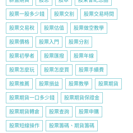
群益期貨
股息
股本
股東會紀念品
股票一股多少錢
股票交割
股票交易時間
股票交易稅
股票估值
股票做空教學
股票價格
股票入門
股票分割
股票初學者
股票匯撥
股票年線
股票怎麼玩
股票怎麼買
股票手續費
股票推薦
股票損益
股票教學
股票期貨
股票期貨一口多少錢
股票期貨保證金
股票期貨轉倉
股票查詢
股票申購
股票短線操作
股票籌碼、期貨籌碼