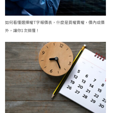
如何看懂選擇權T字報價表，什麼是買權賣權，價內或價
外，讓你1次搞懂 !