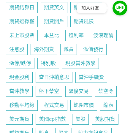
期貨結算日
期貨英文
期貨行事曆
加入好友
期貨選擇權
期貨開戶
期貨風險
未上市股票
本益比
殖利率
波浪理論
注意股
海外期貨
減資
溢價發行
漲停/跌停
特別股
現股當沖教學
現金股利
當日沖銷意思
當沖手續費
當沖教學
盤下禁空
盤後交易
禁空令
移動平均線
程式交易
範圍市價
縮表
美元期貨
美國cpi指數
美股
美股期貨