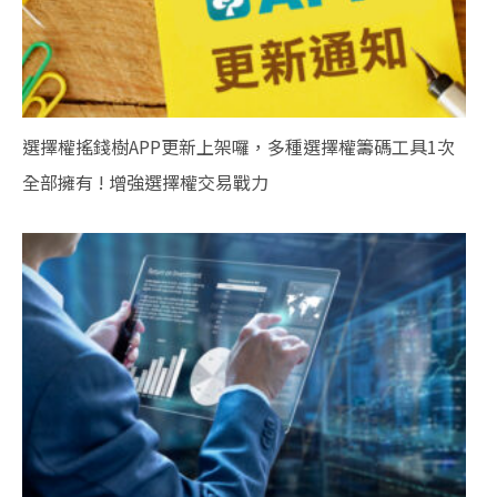
選擇權搖錢樹APP更新上架囉，多種選擇權籌碼工具1次
全部擁有 ! 增強選擇權交易戰力