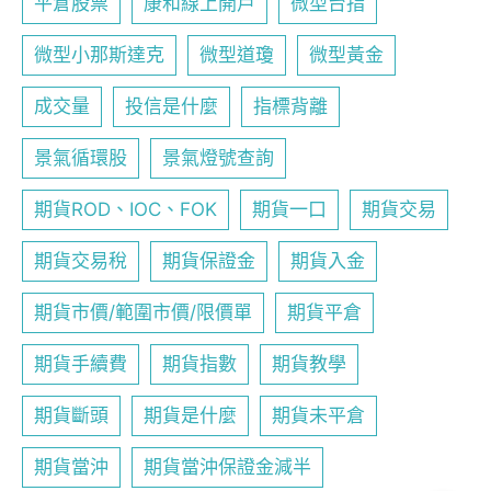
平倉股票
康和線上開戶
微型台指
微型小那斯達克
微型道瓊
微型黃金
成交量
投信是什麼
指標背離
景氣循環股
景氣燈號查詢
期貨ROD、IOC、FOK
期貨一口
期貨交易
期貨交易稅
期貨保證金
期貨入金
期貨市價/範圍市價/限價單
期貨平倉
期貨手續費
期貨指數
期貨教學
期貨斷頭
期貨是什麼
期貨未平倉
期貨當沖
期貨當沖保證金減半