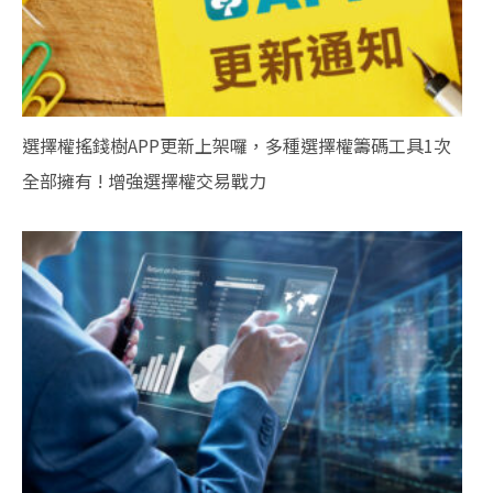
選擇權搖錢樹APP更新上架囉，多種選擇權籌碼工具1次
全部擁有 ! 增強選擇權交易戰力