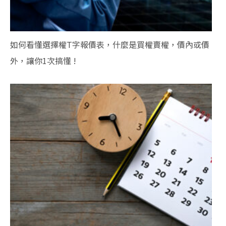
如何看懂選擇權T字報價表，什麼是買權賣權，價內或價
外，讓你1次搞懂 !