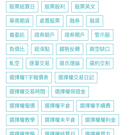
股票結算日
股票股利
股票英文
華南期貨
處置股票
融券
融資
複委託
證券銷戶
證券開戶
警示股
負債比
起漲點
趨勢反轉
跳空缺口
軋空
逐筆交易
道氏理論
違約交割
選擇權T字報價表
選擇權交易日記
選擇權交易時間
選擇權保證金
選擇權報價
選擇權平倉
選擇權手續費
選擇權教學
選擇權未平倉
選擇權權利金
選擇權策略
選擇權結算日
選擇權買方