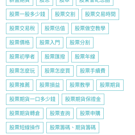
群益期貨
股息
股本
股東會紀念品
股票一股多少錢
股票交割
股票交易時間
股票交易稅
股票估值
股票做空教學
股票價格
股票入門
股票分割
股票初學者
股票匯撥
股票年線
股票怎麼玩
股票怎麼買
股票手續費
股票推薦
股票損益
股票教學
股票期貨
股票期貨一口多少錢
股票期貨保證金
股票期貨轉倉
股票查詢
股票申購
股票短線操作
股票籌碼、期貨籌碼