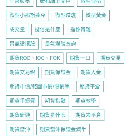
平倉股票
康和線上開戶
微型台指
微型小那斯達克
微型道瓊
微型黃金
成交量
投信是什麼
指標背離
景氣循環股
景氣燈號查詢
期貨ROD、IOC、FOK
期貨一口
期貨交易
期貨交易稅
期貨保證金
期貨入金
期貨市價/範圍市價/限價單
期貨平倉
期貨手續費
期貨指數
期貨教學
期貨斷頭
期貨是什麼
期貨未平倉
期貨當沖
期貨當沖保證金減半