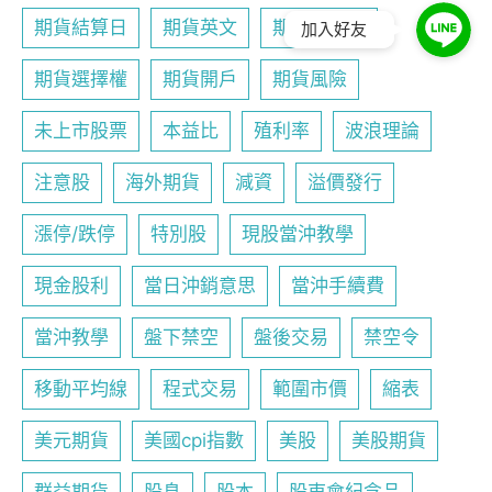
期貨結算日
期貨英文
期貨行事曆
加入好友
期貨選擇權
期貨開戶
期貨風險
未上市股票
本益比
殖利率
波浪理論
注意股
海外期貨
減資
溢價發行
漲停/跌停
特別股
現股當沖教學
現金股利
當日沖銷意思
當沖手續費
當沖教學
盤下禁空
盤後交易
禁空令
移動平均線
程式交易
範圍市價
縮表
美元期貨
美國cpi指數
美股
美股期貨