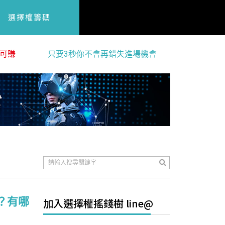
選擇權籌碼
可賺
只要3秒你不會再錯失進場機會
？有哪
加入選擇權搖錢樹 line@