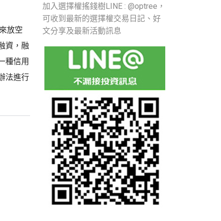
加入選擇權搖錢樹LINE : @optree，
可收到最新的選擇權交易日記、好
票來放空
文分享及最新活動訊息
融資，融
一種信用
辦法進行