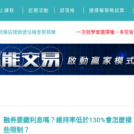
上課程
近期活動
部落格
選擇權策略試算
勢盤這樣做逮住機會狠狠賺
一次就學會選擇權，多空皆
融券要繳利息嗎？維持率低於130%會怎麼樣
些限制？