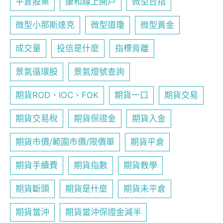
平倉股票
康和線上開戶
微型台指
微型小那斯達克
微型道瓊
微型黃金
成交量
投信是什麼
指標背離
景氣循環股
景氣燈號查詢
期貨ROD、IOC、FOK
期貨一口
期貨交易
期貨交易稅
期貨保證金
期貨入金
期貨市價/範圍市價/限價單
期貨平倉
期貨手續費
期貨指數
期貨教學
期貨斷頭
期貨是什麼
期貨未平倉
期貨當沖
期貨當沖保證金減半