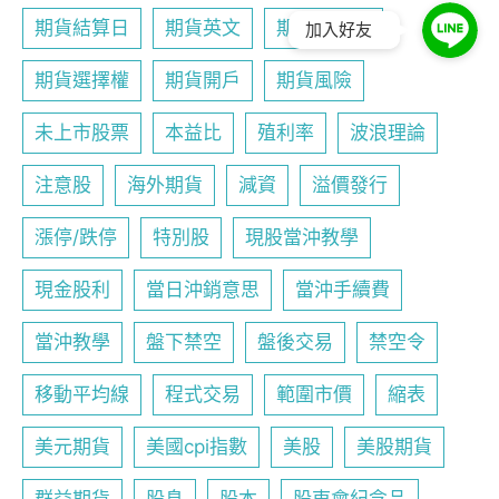
期貨結算日
期貨英文
期貨行事曆
加入好友
期貨選擇權
期貨開戶
期貨風險
未上市股票
本益比
殖利率
波浪理論
注意股
海外期貨
減資
溢價發行
漲停/跌停
特別股
現股當沖教學
現金股利
當日沖銷意思
當沖手續費
當沖教學
盤下禁空
盤後交易
禁空令
移動平均線
程式交易
範圍市價
縮表
美元期貨
美國cpi指數
美股
美股期貨