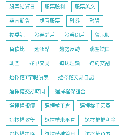
股票結算日
股票股利
股票英文
華南期貨
處置股票
融券
融資
複委託
證券銷戶
證券開戶
警示股
負債比
起漲點
趨勢反轉
跳空缺口
軋空
逐筆交易
道氏理論
違約交割
選擇權T字報價表
選擇權交易日記
選擇權交易時間
選擇權保證金
選擇權報價
選擇權平倉
選擇權手續費
選擇權教學
選擇權未平倉
選擇權權利金
選擇權策略
選擇權結算日
選擇權買方