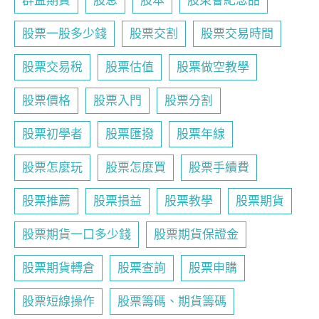
群益期貨
股息
股本
股東會紀念品
股票一股多少錢
股票交割
股票交易時間
股票交易稅
股票估值
股票做空教學
股票價格
股票入門
股票分割
股票初學者
股票匯撥
股票年線
股票怎麼玩
股票怎麼買
股票手續費
股票推薦
股票損益
股票教學
股票期貨
股票期貨一口多少錢
股票期貨保證金
股票期貨轉倉
股票查詢
股票申購
股票短線操作
股票籌碼、期貨籌碼