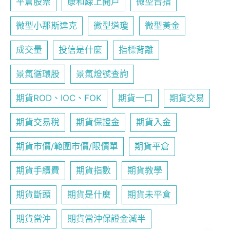
平倉股票
康和線上開戶
微型台指
微型小那斯達克
微型道瓊
微型黃金
成交量
投信是什麼
指標背離
景氣循環股
景氣燈號查詢
期貨ROD、IOC、FOK
期貨一口
期貨交易
期貨交易稅
期貨保證金
期貨入金
期貨市價/範圍市價/限價單
期貨平倉
期貨手續費
期貨指數
期貨教學
期貨斷頭
期貨是什麼
期貨未平倉
期貨當沖
期貨當沖保證金減半