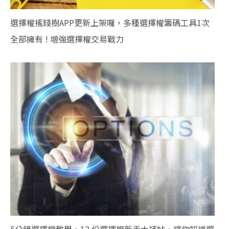
選擇權搖錢樹APP更新上架囉，多種選擇權籌碼工具1次
全部擁有 ! 增強選擇權交易戰力