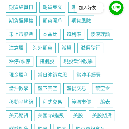
期貨結算日
期貨英文
期貨行事曆
加入好友
期貨選擇權
期貨開戶
期貨風險
未上市股票
本益比
殖利率
波浪理論
注意股
海外期貨
減資
溢價發行
漲停/跌停
特別股
現股當沖教學
現金股利
當日沖銷意思
當沖手續費
當沖教學
盤下禁空
盤後交易
禁空令
移動平均線
程式交易
範圍市價
縮表
美元期貨
美國cpi指數
美股
美股期貨