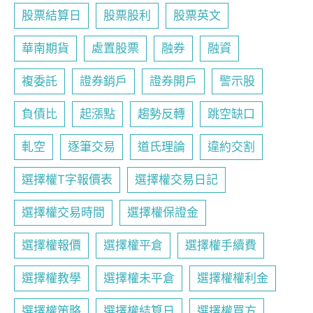
股票結算日
股票股利
股票英文
華南期貨
處置股票
融券
融資
複委託
證券銷戶
證券開戶
警示股
負債比
起漲點
趨勢反轉
跳空缺口
軋空
逐筆交易
道氏理論
違約交割
選擇權T字報價表
選擇權交易日記
選擇權交易時間
選擇權保證金
選擇權報價
選擇權平倉
選擇權手續費
選擇權教學
選擇權未平倉
選擇權權利金
選擇權策略
選擇權結算日
選擇權買方