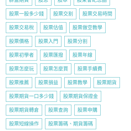
群益期貨
股息
股本
股東會紀念品
股票一股多少錢
股票交割
股票交易時間
股票交易稅
股票估值
股票做空教學
股票價格
股票入門
股票分割
股票初學者
股票匯撥
股票年線
股票怎麼玩
股票怎麼買
股票手續費
股票推薦
股票損益
股票教學
股票期貨
股票期貨一口多少錢
股票期貨保證金
股票期貨轉倉
股票查詢
股票申購
股票短線操作
股票籌碼、期貨籌碼