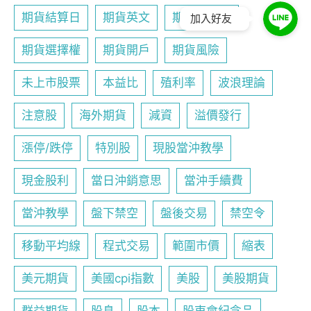
期貨結算日
期貨英文
期貨行事曆
加入好友
期貨選擇權
期貨開戶
期貨風險
未上市股票
本益比
殖利率
波浪理論
注意股
海外期貨
減資
溢價發行
漲停/跌停
特別股
現股當沖教學
現金股利
當日沖銷意思
當沖手續費
當沖教學
盤下禁空
盤後交易
禁空令
移動平均線
程式交易
範圍市價
縮表
美元期貨
美國cpi指數
美股
美股期貨