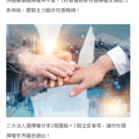
快速解讀選擇權未平倉，1秒看懂莊家在選擇權支撐壓力
表佈局，跟緊主力腳步吃香喝辣 !
三大法人選擇權分享2個重點＋1個注意事項，讓你在選
擇權世界趨吉避凶！