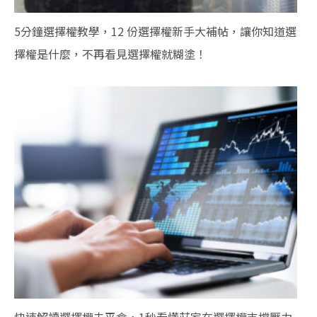
5分鐘選擇權教學，12 份選擇權新手大補帖，讓你知道選
擇權是什麼，不再看見選擇權就糊塗！