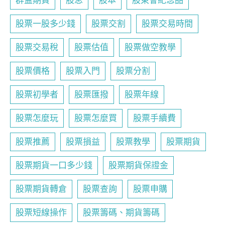
群益期貨
股息
股本
股東會紀念品
股票一股多少錢
股票交割
股票交易時間
股票交易稅
股票估值
股票做空教學
股票價格
股票入門
股票分割
股票初學者
股票匯撥
股票年線
股票怎麼玩
股票怎麼買
股票手續費
股票推薦
股票損益
股票教學
股票期貨
股票期貨一口多少錢
股票期貨保證金
股票期貨轉倉
股票查詢
股票申購
股票短線操作
股票籌碼、期貨籌碼