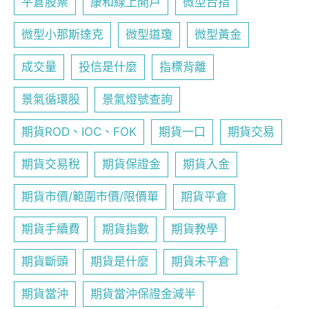
平倉股票
康和線上開戶
微型台指
微型小那斯達克
微型道瓊
微型黃金
成交量
投信是什麼
指標背離
景氣循環股
景氣燈號查詢
期貨ROD、IOC、FOK
期貨一口
期貨交易
期貨交易稅
期貨保證金
期貨入金
期貨市價/範圍市價/限價單
期貨平倉
期貨手續費
期貨指數
期貨教學
期貨斷頭
期貨是什麼
期貨未平倉
期貨當沖
期貨當沖保證金減半