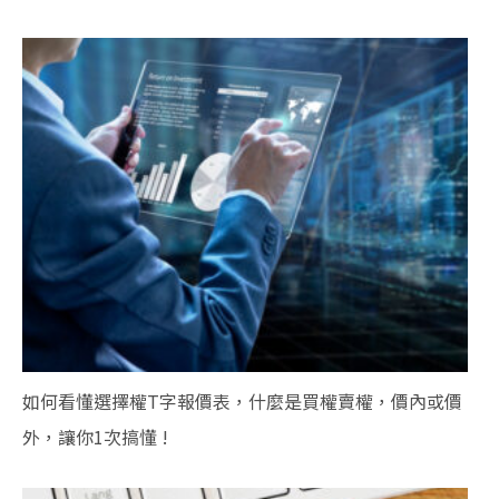
如何看懂選擇權T字報價表，什麼是買權賣權，價內或價
外，讓你1次搞懂 !