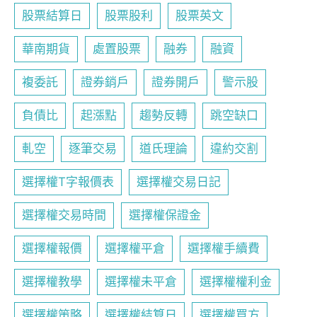
股票結算日
股票股利
股票英文
華南期貨
處置股票
融券
融資
複委託
證券銷戶
證券開戶
警示股
負債比
起漲點
趨勢反轉
跳空缺口
軋空
逐筆交易
道氏理論
違約交割
選擇權T字報價表
選擇權交易日記
選擇權交易時間
選擇權保證金
選擇權報價
選擇權平倉
選擇權手續費
選擇權教學
選擇權未平倉
選擇權權利金
選擇權策略
選擇權結算日
選擇權買方