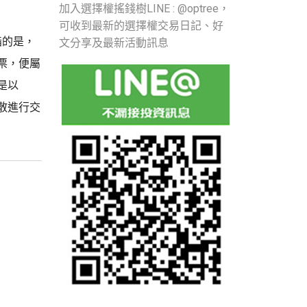
加入選擇權搖錢樹LINE : @optree，
可收到最新的選擇權交易日記、好
指的是，
文分享及最新活動訊息
票，便屬
是以
散進行交