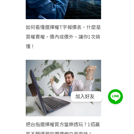
如何看懂選擇權T字報價表，什麼是
買權賣權，價內或價外，讓你1次搞
懂 !
加入好友
把台指選擇權買方當樂透玩 ? 1招贏
家不願透漏的選擇權交易密技 !