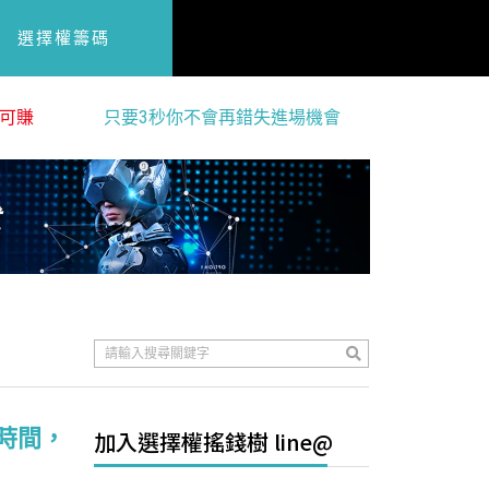
選擇權籌碼
可賺
只要3秒你不會再錯失進場機會
時間，
加入選擇權搖錢樹 line@