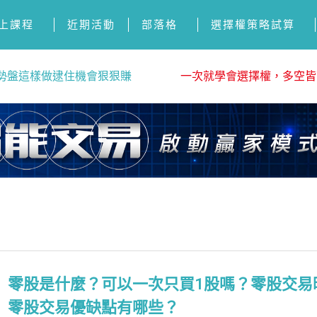
上課程
近期活動
部落格
選擇權策略試算
勢盤這樣做逮住機會狠狠賺
一次就學會選擇權，多空皆
零股是什麼？可以一次只買1股嗎？零股交易
零股交易優缺點有哪些？