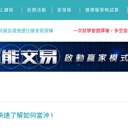
上課程
近期活動
部落格
選擇權策略試算
勢盤這樣做逮住機會狠狠賺
一次就學會選擇權，多空皆
速了解如何當沖 !