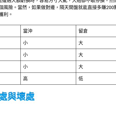
邊且遭遇大額虧損時，容易方寸大亂，大賠卻不敢停損。然
個風險。當然，如果做對邊，隔天開盤就能直接多賺200
獲利。
當沖
留倉
小
大
小
大
小
大
高
低
好處與壞處