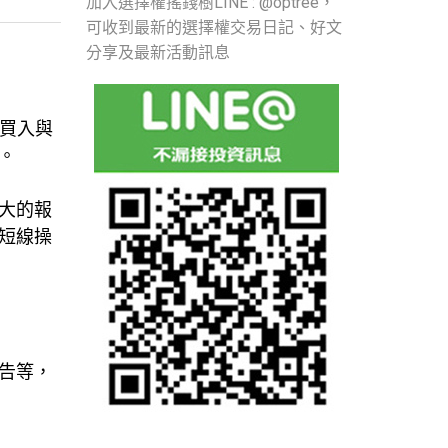
加入選擇權搖錢樹LINE : @optree，
可收到最新的選擇權交易日記、好文
分享及最新活動訊息
內買入與
。
大的報
短線操
告等，