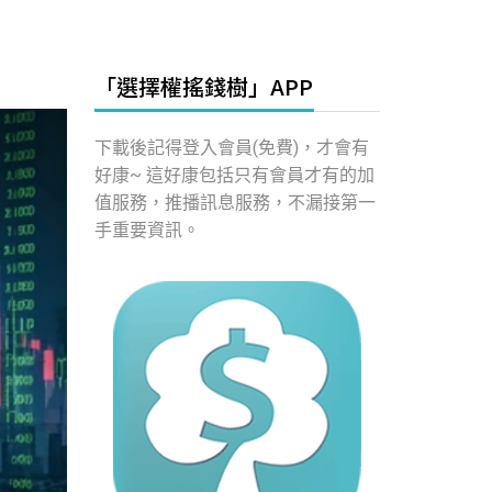
「選擇權搖錢樹」APP
下載後記得登入會員(免費)，才會有
好康~ 這好康包括只有會員才有的加
值服務，推播訊息服務，不漏接第一
手重要資訊。