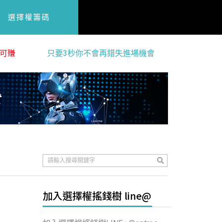
選擇權籌碼
可賺
只要3秒你不會再錯失進場機會
加入選擇權搖錢樹 line@