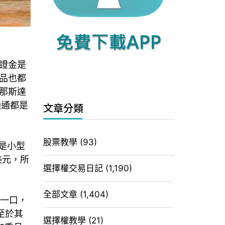
證金是
品也都
那斯達
通通都是
文章分類
股票教學
(93)
是小型
美元，所
選擇權交易日記
(1,190)
全部文章
(1,404)
易一口，
至於其
選擇權教學
(21)