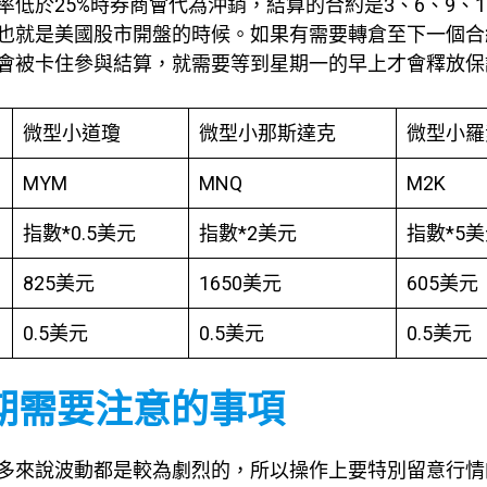
低於25%時券商會代為沖銷，結算的合約是3、6、9、1
也就是美國股市開盤的時候。如果有需要轉倉至下一個合
會被卡住參與結算，就需要等到星期一的早上才會釋放保
微型小道瓊
微型小那斯達克
微型小羅
MYM
MNQ
M2K
指數*0.5美元
指數*2美元
指數*5
825美元
1650美元
605美元
0.5美元
0.5美元
0.5美元
海期需要注意的事項
多來說波動都是較為劇烈的，所以操作上要特別留意行情