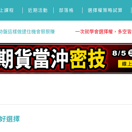
上課程
近期活動
部落格
選擇權策略試算
勢盤這樣做逮住機會狠狠賺
一次就學會選擇權，多空皆
貨好選擇