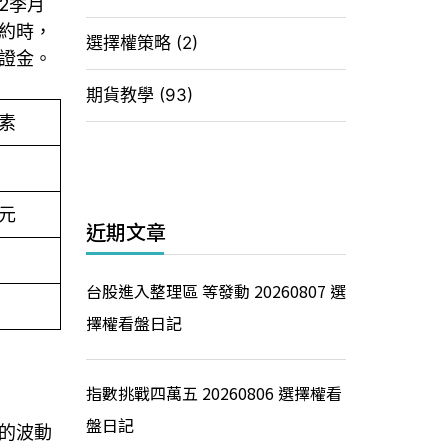
2季月
約時，
選擇權策略
(2)
證金。
期貨教學
(93)
素
美元
近期文章
台股進入整理區 等發動 20260807 選
擇權看盤日記
指數挑戰四萬五 20260806 選擇權看
盤日記
的波動