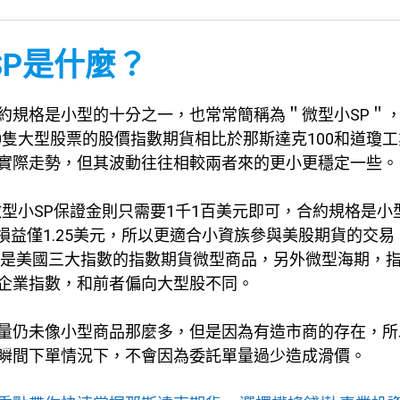
SP是什麼？
約規格是小型的十分之一，也常常簡稱為＂微型小SP＂
00隻大型股票的股價指數期貨相比於那斯達克100和道瓊
實際走勢，但其波動往往相較兩者來的更小更穩定一些。
微型小SP保證金則只需要1千1百美元即可，合約規格是小
跳損益僅1.25美元，所以更適合小資族參與美股期貨的交易
者是美國三大指數的指數期貨微型商品，另外微型海期，
企業指數，和前者偏向大型股不同。
量仍未像小型商品那麼多，但是因為有造市商的存在，所
瞬間下單情況下，不會因為委託單量過少造成滑價。