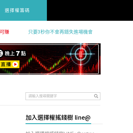
選擇權籌碼
可賺
只要3秒你不會再錯失進場機會
加入選擇權搖錢樹 line@