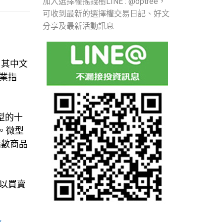
加入選擇權搖錢樹LINE : @optree，
可收到最新的選擇權交易日記、好文
分享及最新活動訊息
，其中文
工業指
型的十
。微型
指數商品
以買賣