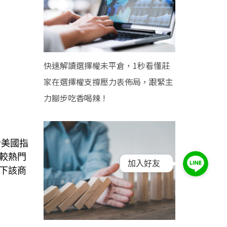
快速解讀選擇權未平倉，1秒看懂莊
家在選擇權支撐壓力表佈局，跟緊主
力腳步吃香喝辣 !
於美國指
較熱門
加入好友
下該商