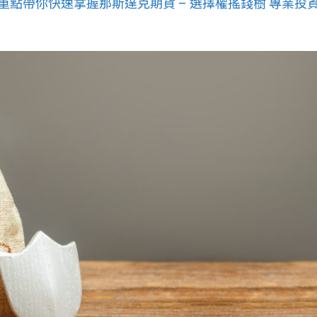
易重點帶你快速掌握那斯達克期貨 – 選擇權搖錢樹 專業投