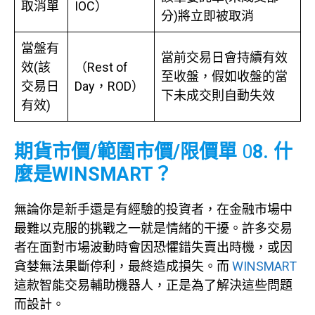
取消單
IOC）
分)將立即被取消
當盤有
當前交易日會持續有效
效(該
（Rest of
至收盤，假如收盤的當
交易日
Day，ROD）
下未成交則自動失效
有效)
期貨市價/範圍市價/限價單
0
8. 什
麼是WINSMART？
無論你是新手還是有經驗的投資者，在金融市場中
最難以克服的挑戰之一就是情緒的干擾。許多交易
者在面對市場波動時會因恐懼錯失賣出時機，或因
貪婪無法果斷停利，最終造成損失。而
WINSMART
這款智能交易輔助機器人，正是為了解決這些問題
而設計。