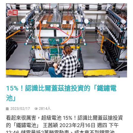
15%！認識比爾蓋茲搶投資的「鐵鏽電
池」
2023/02/17
2814人
看起來很厲害，超級電池 15%！認識比爾蓋茲搶投資
的「鐵鏽電池」 王茜穎 2023年2月16日 週四 下午
12:46 儲電量抵2萬輛電動車、成本竟不到鋰電池