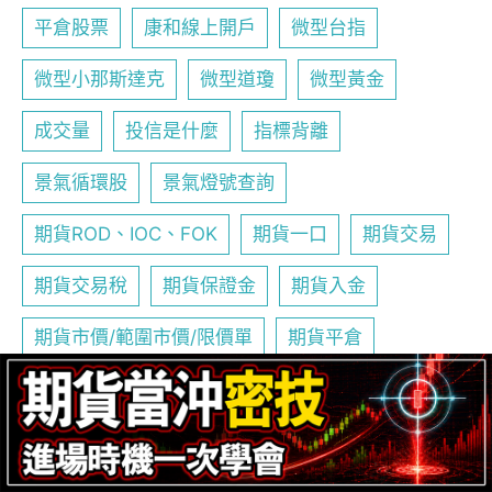
平倉股票
康和線上開戶
微型台指
微型小那斯達克
微型道瓊
微型黃金
成交量
投信是什麼
指標背離
景氣循環股
景氣燈號查詢
期貨ROD、IOC、FOK
期貨一口
期貨交易
期貨交易稅
期貨保證金
期貨入金
期貨市價/範圍市價/限價單
期貨平倉
期貨手續費
期貨指數
期貨教學
期貨斷頭
期貨是什麼
期貨未平倉
期貨當沖
期貨當沖保證金減半
期貨結算日