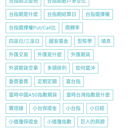
台指期怎麼玩
台指期散戶多空比
台指期是什麼
台指期結算日
台指選擇權
台指選擇權Put/Call比
周轉率
四巫日/三巫日
國安基金
型態學
填息
外匯交易
外匯是什麼
外匯期貨
外資期貨空單
多頭排列
如何當沖
委買委賣
定期定額
富台指
富時中國A50指數期貨
富時台灣指數是什麼
寶塔線
小台保證金
小台指
小日經
小道瓊保證金
小道瓊指數
巨人的肩膀