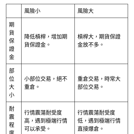
風險小
風險大
期
貨
降低槓桿，增加期
槓桿大，期貨保證
保
貨保證金。
金放不多。
證
金
部
位
小部位交易，絕不
重倉交易，時常大
大
重倉。
部位交易。
小
耐
行情震蕩耐受度
行情震蕩耐受度
震
高，遇到極端行情
低，遇到極端行情
程
可以承受。
直接爆倉。
度