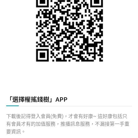
「選擇權搖錢樹」APP
下載後記得登入會員(免費)，才會有好康~ 這好康包括只
有會員才有的加值服務，推播訊息服務，不漏接第一手重
要資訊。