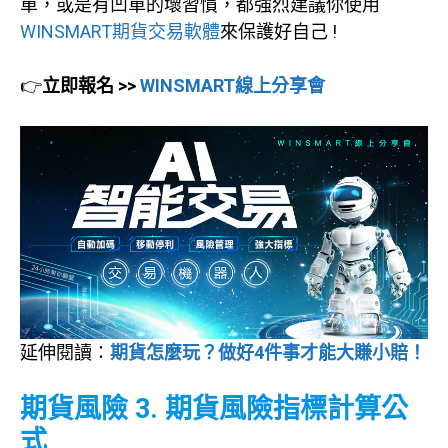
單，或是有凹單的壞習慣，都強烈建議你使用
WINSMART期貨交易軟體
來保護好自己 !
👉
立即報名 >>
WINSMART線上分享會
延伸閱讀：
期貨怎麼玩？做好4件事才能大賺小賠！
期貨風險 3. 期貨風險指標計算公
式