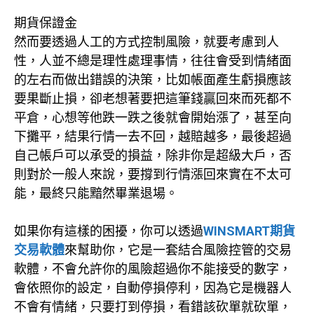
期貨保證金
然而要透過人工的方式控制風險，就要考慮到人
性，人並不總是理性處理事情，往往會受到情緒面
的左右而做出錯誤的決策，比如帳面產生虧損應該
要果斷止損，卻老想著要把這筆錢贏回來而死都不
平倉，心想等他跌一跌之後就會開始漲了，甚至向
下攤平，結果行情一去不回，越賠越多，最後超過
自己帳戶可以承受的損益，除非你是超級大戶，否
則對於一般人來說，要撐到行情漲回來實在不太可
能，最終只能黯然畢業退場。
如果你有這樣的困擾，你可以透過
WINSMART期貨
交易軟體
來幫助你，它是一套結合風險控管的交易
軟體，不會允許你的風險超過你不能接受的數字，
會依照你的設定，自動停損停利，因為它是機器人
不會有情緒，只要打到停損，看錯該砍單就砍單，