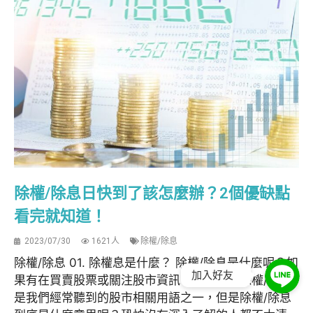
除權/除息日快到了該怎麼辦？2個優缺點
看完就知道！
2023/07/30
1621人
除權/除息
除權/除息 01. 除權息是什麼？ 除權/除息是什麼呢？如
加入好友
果有在買賣股票或關注股市資訊，那麼想必除權/除息
是我們經常聽到的股市相關用語之一，但是除權/除息