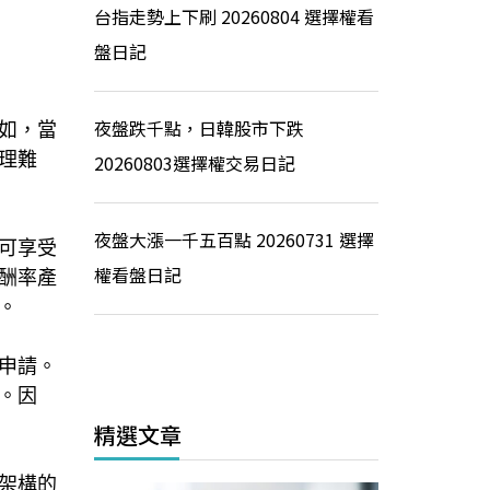
台指走勢上下刷 20260804 選擇權看
盤日記
夜盤跌千點，日韓股市下跌
如，當
理難
20260803選擇權交易日記
夜盤大漲一千五百點 20260731 選擇
可享受
權看盤日記
酬率產
。
申請。
。因
精選文章
架構的