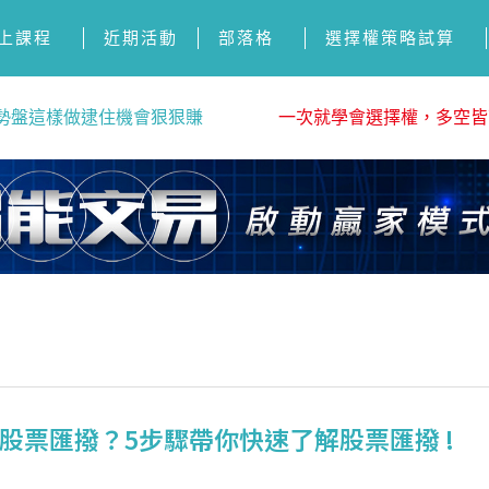
上課程
近期活動
部落格
選擇權策略試算
勢盤這樣做逮住機會狠狠賺
一次就學會選擇權，多空皆
股票匯撥？5步驟帶你快速了解股票匯撥 !