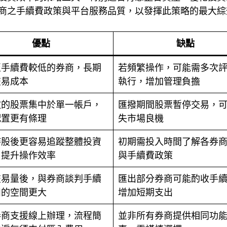
商之手續費政策與平台服務品質，以發揮此策略的最大綜
優點
缺點
至手續費較低的券商，長期
若頻繁操作，可能需多次
交易成本
執行，增加管理負擔
散的股票集中於單一帳戶，
匯撥期間股票暫停交易，
配置更有條理
失市場良機
持股後更容易追蹤整體投資
初期需投入時間了解各券
，提升操作效率
與手續費政策
交易量後，與券商談判手續
匯出部分券商可能酌收手
扣的空間更大
增加短期支出
券商支援線上辦理，流程簡
並非所有券商提供相同功