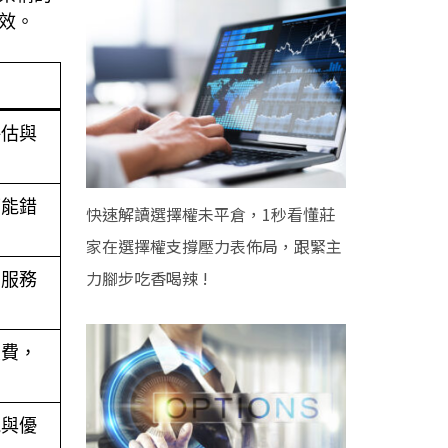
效。
評估與
可能錯
快速解讀選擇權未平倉，1秒看懂莊
家在選擇權支撐壓力表佈局，跟緊主
力腳步吃香喝辣 !
商服務
續費，
能與優