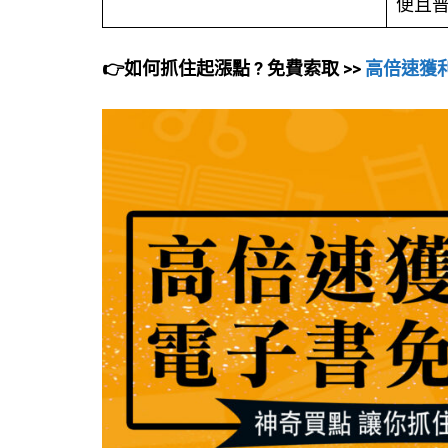
便且
👉如何抓住起漲點 ? 免費索取 >>
高倍速獲