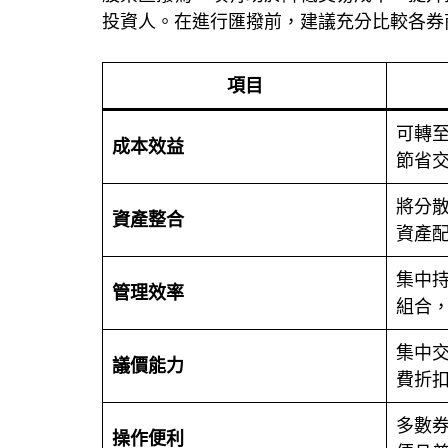
投資人。在進行匯撥前，建議充分比較各券
項目
可轉
成本效益
節省
將分
資產整合
資產
集中
管理效率
組合
集中
議價能力
費折
多數
操作便利