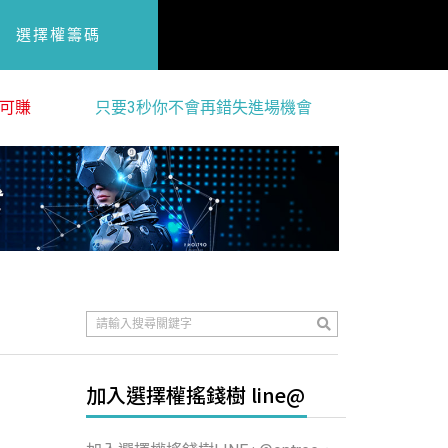
選擇權籌碼
可賺
只要3秒你不會再錯失進場機會
加入選擇權搖錢樹 line@