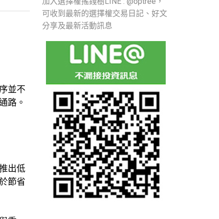
加入選擇權搖錢樹LINE : @optree，
可收到最新的選擇權交易日記、好文
分享及最新活動訊息
序並不
通路。
推出低
於節省