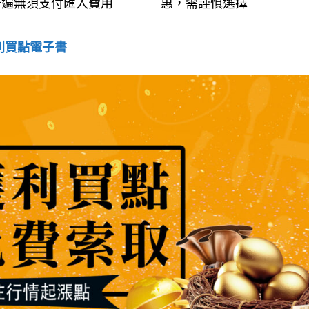
普遍無須支付匯入費用
惠，需謹慎選擇
利買點電子書