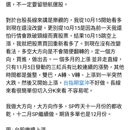
選，不一定要留戀航運股。
對於台股長線來講是樂觀的，我從10月15開始看多
到現在還沒改變。更別提10月15是因為前一天我還
怕行情會跌破頸線而賣股票，結果10月15跳空上
漲，我就把股票買回重新看多了。到現在沒有改變
看法，多空大方向是不會隨便翻轉的，定一個方
向，買進，做出去。一 個多月的上漲 並非走直線，
只有11月5日發動的三紅兵有比較連續的漲勢，其他
時間都是盤整，雙巴，A轉、V轉、上漲到一半突然
大跌，然後又開始上漲，
台指期當沖
不好做。長線
來看很簡單但切入分K來看 不容易呢。
我做大方向，大方向作多，SP昨天十一月份的都收
乾，十二月SP繼續做。期貨多單也是12月份。
圖 : 台股繼續上漲