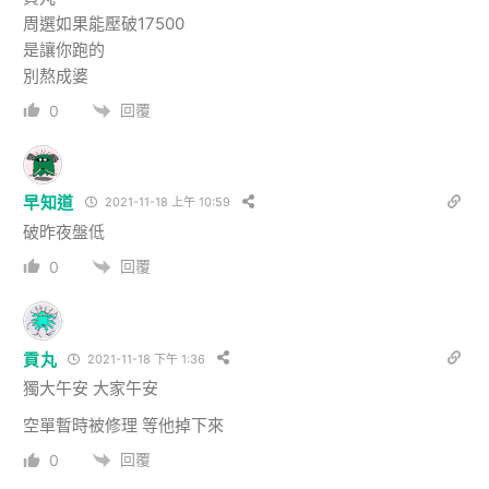
周選如果能壓破17500
是讓你跑的
別熬成婆
回覆
0
早知道
2021-11-18 上午 10:59
破昨夜盤低
回覆
0
貢丸
2021-11-18 下午 1:36
獨大午安 大家午安
空單暫時被修理 等他掉下來
回覆
0