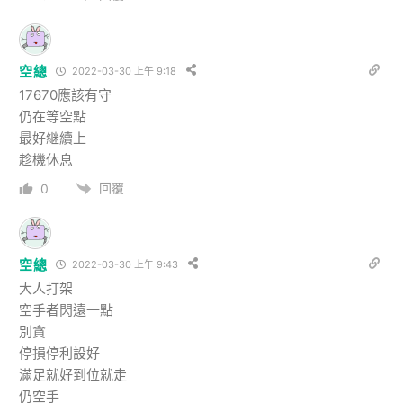
空總
2022-03-30 上午 9:18
17670應該有守
仍在等空點
最好継續上
趁機休息
回覆
0
空總
2022-03-30 上午 9:43
大人打架
空手者閃遠一點
別貪
停損停利設好
滿足就好到位就走
仍空手