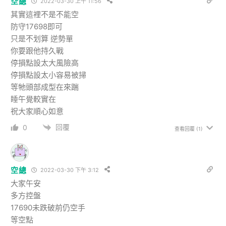
空總
2022-03-30 上午 11:56
其實這裡不是不能空
防守17698即可
只是不划算 逆勢單
你要跟他持久戰
停損點設太大風險高
停損點設太小容易被掃
等牠頭部成型在來踹
睡午覺較實在
祝大家順心如意
回覆
0
查看回覆
(1)
空總
2022-03-30 下午 3:12
大家午安
多方控盤
17690未跌破前仍空手
等空點