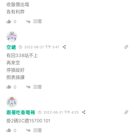
收盤價出塲
各有利弊
回覆
0
空總
2022-06-21 下午 3:47
有回338站不上
再來空
停損設好
照表操課
回覆
0
跟著吃香喝辣
2022-06-21 下午 4:25
掛2碼SC週15700 101
回覆
0