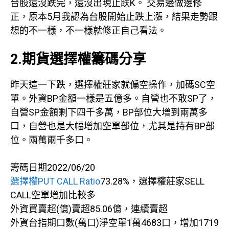
台股還沒跌完，還沒出現止跌K。 交易邊做邊修
正，原本5月我認為台股開始止跌上漲，結果走勢跟
想的不一樣，不一樣就修正自己看法。
2.期貨選擇權籌碼分享
昨天這一下跌，選擇權莊家就偏空操作，加碼SC空
單。外資BP金額一樣是五億多。自營也不敢SP了，
自營SP金額剩下四千多萬，BP部位大增到兩萬多
口，自營也是大幅增加空單部位，尤其是持有BP部
位。兩萬兩千多口。
籌碼日期2022/06/20
選擇權PUT CALL Ratio
73.28%，選擇權莊家SELL
CALL空單增加比較多
外資買賣超(億)賣超85.06億，連續賣超
外資台指期口數(萬口)淨空單1萬4683口，增加1719