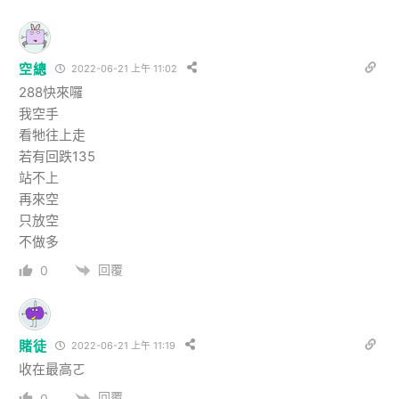
空總
2022-06-21 上午 11:02
288快來囉
我空手
看牠往上走
若有回跌135
站不上
再來空
只放空
不做多
回覆
0
賭徒
2022-06-21 上午 11:19
收在最高ㄛ
回覆
0