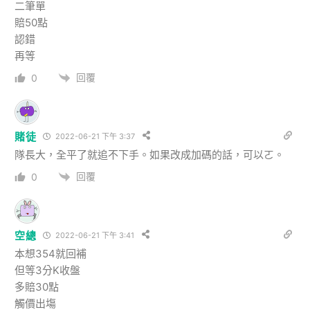
二筆單
賠50點
認錯
再等
回覆
0
賭徒
2022-06-21 下午 3:37
隊長大，全平了就追不下手。如果改成加碼的話，可以ㄛ。
回覆
0
空總
2022-06-21 下午 3:41
本想354就回補
但等3分K收盤
多賠30點
觸價出塲