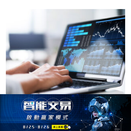
快速解讀選擇權未平倉，1秒看懂莊家在選擇權支撐壓力
表佈局，跟緊主力腳步吃香喝辣 !