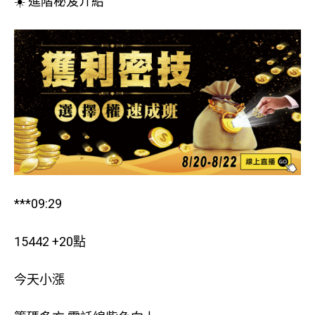
☀️ 進階秘笈介紹
***09:29
15442 +20點
今天小漲