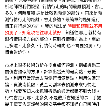
到哪， 只要觀察行情往哪走。記得以前我的技術分
析老師跟我們說過 : 行情行走的時間最難預測，會走
多久，何時反轉 這是比較難預測的部分。 再來是預
測行情行走的距離，會走多遠 ? 最簡單的是知道行
情正在行進的方向。 我的想法是
時間和距離就不用
預測了，知道現在往哪走就好。
知道往哪走 就持有
跟行情同樣方向的部位，直到行情轉向為止。至於
走多遠、走多久，行情何時轉向 也不需要預測，行
情會告訴你。
市場上很多技術分析在學會如何預測，例如透過三
關價會類似的方法，計算出當天的最高點、最低
點。利用亞當理論去預測行情滿足點。利用波浪理
論、費波南係數、黃金切割率去預測未來行情走
勢。想要預知未來抓轉折點的通常都賺不到大錢。
行情會走到哪、走多久 不是散戶會知道的事。手握
幾千億宣告要護盤的國安基金都不知道自己哪時能