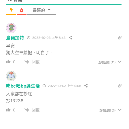
最舊的
烏爾加特
2022-10-03 上午 8:43
早安
獨大空單續抱，明白了。
回覆
0
查看回覆
(11)
吃bc喝bp過生活
2022-10-03 上午 9:06
大家都在抄底
抄13238
回覆
0
查看回覆
(3)