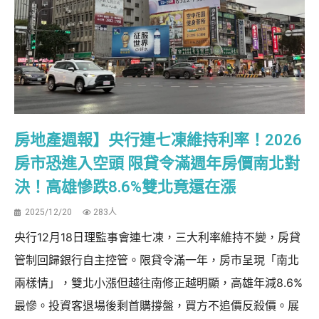
房地產週報】央行連七凍維持利率！2026
房市恐進入空頭 限貸令滿週年房價南北對
決！高雄慘跌8.6%雙北竟還在漲
2025/12/20
283人
央行12月18日理監事會連七凍，三大利率維持不變，房貸
管制回歸銀行自主控管。限貸令滿一年，房市呈現「南北
兩樣情」，雙北小漲但越往南修正越明顯，高雄年減8.6%
最慘。投資客退場後剩首購撐盤，買方不追價反殺價。展