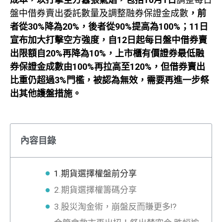
盤中借券賣出委託數量及調整融券保證金成數
，前
者從30%降為20%，後者從90%提高為100%；11日
宣布加大打擊空方強度，自12日起每日盤中借券賣
出限額自20%再降為10%，上市櫃有價證券最低融
券保證金成數由100%再拉高至120%，但借券賣出
比重仍超過3%門檻，被認為無效，需要再進一步祭
出其他護盤措施。
內容目錄
1.期貨選擇權盤前分享
2.期貨選擇權籌碼分享
3.股災淘金術，崩盤反而賺更多!?