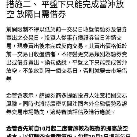
措施二、 平盤下只能完成當沖放
空 放隔日需借券
前開限制不得以低於前一交易日收盤價融券及借券
賣出之交易日，投資人從事有價證券當日沖銷交
易，現券賣出後未完成反向交易，其賣出價格低於
前一交易日收盤價者，不得變更交易類別為融券賣
出或借券賣出。換句話說，平盤之下只能完成當沖
放空，不能放到隔一個交易日，否則就要去市場借
券
金管會表示，請證券商多提醒投資人注意相關交易
風險。同時也將持續密切關注國內外金融情勢及證
券交易市場動向，適時審慎評估及進行應變。
金管會先前自10月起二度實施較為輕微的提高放空
成本，以打擊空方囂張氣焰，包括10月1日
調整每日