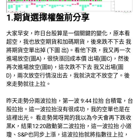
1.期貨選擇權盤前分享
大家早安，昨日台股算是一個關鍵的變化，原本看
超空，我也放空期貨和加碼期貨，後來跌不下去 我
將期貨空單出掉 (下圖 出)。看他下跌，我又再一次
進場放空(圖A)，很快漲回成本價 出場(圖C)，然後
再次進場放空(圖B)，這次跌不下去 我又出場(圖
D)，兩次放空行情沒出去，我就決定不放空了。後
來走勢就往上拉。
昨天走勢分兩波拉抬，第一波 9:44 拉抬 台積電，台
股拉抬。這一波拉抬沒有很成功，我的空單也是在
這裡出光。 看走勢晃呀晃的我以為今天會再下跌收
黑K，結果12:20啟動第二波拉抬，這一波拉抬 小道
瓊、S&P也同步上漲，這波拉抬就將指數往上拉，