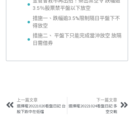
金管會救市再出招！祭出禁空令 跌幅逾
3.5％股票禁平盤以下放空
措施一、跌幅逾3.5%限制隔日平盤下不
得放空
措施二、 平盤下只能完成當沖放空 放隔
日需借券
上一篇文章
下一篇文章
選擇權20221020看盤日記 台
選擇權20221024看盤日記 多
股下跌中在低檔
空交戰