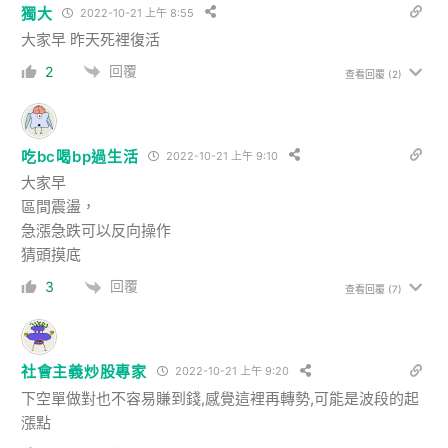
獨大
2022-10-21 上午 8:55
大家早 昨天死裡復活
回覆
2
查看回覆
(2)
吃bc喝bp過生活
2022-10-21 上午 9:10
大家早
區間震盪，
急漲急跌可以反向操作
猜頭摸底
回覆
3
查看回覆
(7)
社會主義炒股專家
2022-10-21 上午 9:20
下空單做對也不容易賺到錢,感覺這裡再轉勢,可能是波段的起
漲點