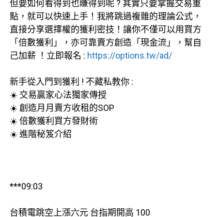
但要如何看得到也賺得到呢 ? 其實只要掌握交易重
點，就可以快速上手！我將跳過複雜的理論公式，
直接分享選擇權的獲利密技！讓你不僅可以用買方
「倍數獲利」，亦可靠賣方創造「現金流」，幫自
己加薪 ！立即報名 :
https://options.tw/ad/
新手從入門到獲利 ! 不藏私教你 :
☀️ 交易贏家心法獨家傳授
☀️ 創造月月賣方收租的SOP
☀️ 倍數獲利買方發財術
☀️ 進階秘笈介紹
***09:03
台積電跳空上漲六元 台指期開高 100