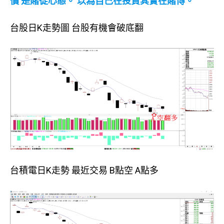
價 是賭徒心態。 以為自己在投資其實在賭博。
台股日K走勢圖 台股有機會破底翻
台積電日K走勢 最近交易 B點空 A點多