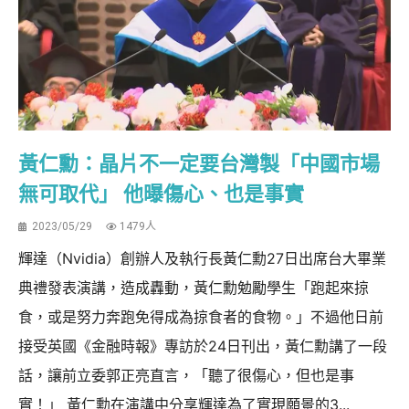
黃仁勳：晶片不一定要台灣製「中國市場
無可取代」 他曝傷心、也是事實
2023/05/29
1479人
輝達（Nvidia）創辦人及執行長黃仁勳27日出席台大畢業
典禮發表演講，造成轟動，黃仁勳勉勵學生「跑起來掠
食，或是努力奔跑免得成為掠食者的食物。」不過他日前
接受英國《金融時報》專訪於24日刊出，黃仁勳講了一段
話，讓前立委郭正亮直言，「聽了很傷心，但也是事
實！」 黃仁勳在演講中分享輝達為了實現願景的3...