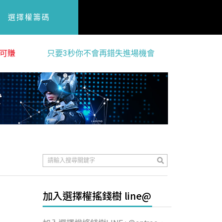
選擇權籌碼
可賺
只要3秒你不會再錯失進場機會
加入選擇權搖錢樹 line@