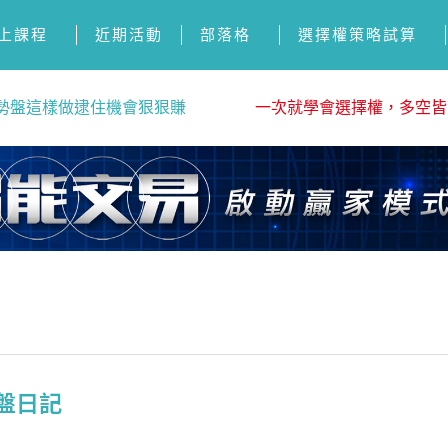
上課程
近期活動
部落格
選擇權策略試算
勢盤這樣做逮住機會狠狠賺
一次就學會選擇權，多空皆
看盤日記