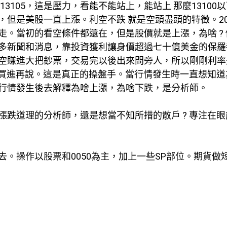
3105，這是壓力，看能不能站上，能站上 那麼13100
但是美股一直上漲。利空不跌 就是空頭盡頭的特徵。20
。當初的看空條件都還在，但是股價就是上漲，為啥 ? 
多新聞和消息，靠投資獲利讓身價超過七十億美金的保羅
空賺進大把鈔票，交易完以後出來問旁人，所以剛剛利率
先買進再說。這是真正的操盤手。當行情發生時一直想知道
行情發生後去解釋為啥上漲，為啥下跌，是分析師。
跌道理的分析師，還是想當不知所措的散戶 ? 專注在眼
。操作以股票和0050為主，加上一些SP部位。期貨做