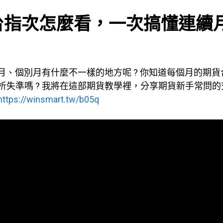
? 台指次怎麼看，一次搞懂連續月
連續月、個別月有什麼不一樣的地方呢 ? 你知道每個月的期
分析失準嗎 ? 我將在這部期貨教學裡，分享期貨新手常問
https://winsmart.tw/b05q