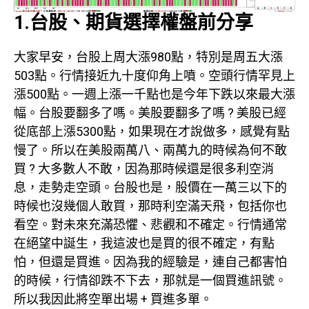
1.台股、期貨選擇權盤前分享
大家早安，台股上周大漲980點，特別是周五大漲
503點。行情接近九十度仰角上噴。空頭行情罕見上
漲500點。一週上漲一千點也是今年下跌以來最大漲
幅。台股要翻多了嗎。美股要翻多了嗎 ? 美股已經
從底部上漲5300點，如果現在才說做多，感覺有點
慢了。所以在美股兩萬八、兩萬九的時候為何不敢
買 ? 大多數人不敢，因為那時候還是很多利空消
息，走勢走空頭。台股也是，股價在一萬三以下的
時候也沒幾個人敢買，那時利空滿天飛，包括你也
看空。對未來充滿恐懼、悲觀和不確定。行情通常
在絕望中誕生，我這波也是買的很不確定，有點
怕，但還是買進。因為我的經驗是，連自己都害怕
的時候，行情卻跌不下去，那就是一個買進訊號。
所以我因此將空單出場 + 買進多單。