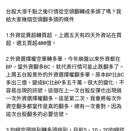
台股大漲千點之後行情從空頭翻轉成多頭了嗎 ? 我
給大家幾個空頭翻多頭的條件
1.外資從賣超轉買超 ，上週五天有四天外資站在買
超，週五買超488億。
2.外資選擇權空單轉多單，今年崩盤以來外資都在
BP，當外資翻多BC，就代表行情可能止跌翻多了。
上周五台股意外的外資選擇權翻多單。原本BP比BC
多出三億，變成BC比BP多五千萬。很大的變化，不
容易出現的訊號。這個在上一次台股反彈也出現過
一次外資選擇權翻多。這是第二次。我會將每次外
資空翻多都當作是真的翻多，總有一次會對。因為
這次台股翻多的必要信號。
3.均線空頭排列轉多頭排列，目前5、10、20均線從