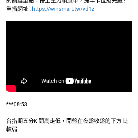
的關鍵重點，搭上主力順風車，提早卡位搶先贏 !
重播網址 :
https://winsmart.tw/vd1z
***08:53
台指期五分K 開高走低，開盤在夜盤收盤的下方 比
較弱