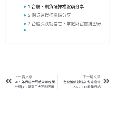
1.台股、期貨選擇權盤前分享
2.期貨選擇權籌碼分享
3.台股漲跌就看它，掌握財富關鍵密碼 !
上一篇文章
下一篇文章
2023年我國半導體景氣趨緩
台股繼續創新高 留意南電
台經院：留意三大不利因素
20221115看盤日記