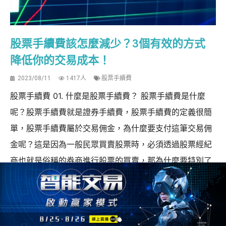
股票手續費該怎麼減少？3個有效的方式
降低你的交易成本！
2023/08/11
1417人
股票手續費
股票手續費 01. 什麼是股票手續費？ 股票手續費是什麼
呢？股票手續費就是證券手續費，股票手續費的定義很簡
單，股票手續費屬於交易佣金，為什麼要支付這筆交易佣
金呢？這是因為一般民眾買賣股票時，必須透過股票經紀
商也就是俗稱的券商進行股票的買賣，那為什麼要特別了
解股票手續費呢？ 這是因為股票手續費在交易裡...