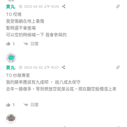
貢丸.
2023-02-02 上午 10:25
TO
哎唷
我受傷躺在地上養傷
暫時還不會進場
可以空的時候喊一下 我會參與的
回覆
1
貢丸.
2023-02-02 上午 10:27
TO 炒故專家
我的勝率應該有九成吧 ， 說八成太保守
去年一路做多，等到想放空就是谷底，現在翻空股價漲上來
回覆
1