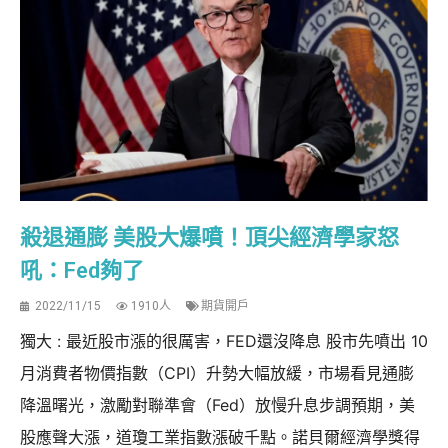
殺退通膨 美股大爆噴！頂尖經濟學家怒
吼：Fed夠了
2022/11/15
1910人
期貨開戶
獨大 : 最近股市漲的很厲害，FED還沒降息 股市先噴出 10
月消費者物價指數（CPI）升勢大幅放緩，市場看見通膨
降溫曙光，激勵對聯準會（Fed）放慢升息步調預期，美
股應聲大漲，道瓊工業指數漲破千點。諾貝爾經濟學獎得