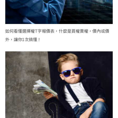
如何看懂選擇權T字報價表，什麼是買權賣權，價內或價
外，讓你1次搞懂 !