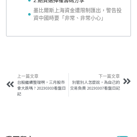
2.期貨選擇權籌碼分享
墨比爾斯上海資金遭限制匯出，警告投
資中國時要「非常、非常小心」
上一篇文章
下一篇文章
台股繼續整理啊，三月股市
別管別人怎麼說，為自己的
會大跌嗎 ? 20230303看盤日
交易負責 20230307看盤日記
記