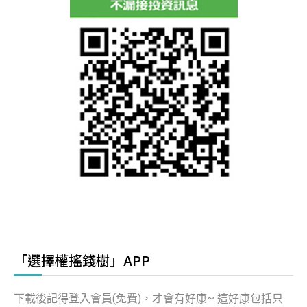
「選擇權搖錢樹」APP
下載後記得登入會員(免費)，才會有好康~ 這好康包括只