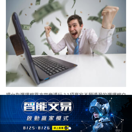
把台指選擇權買方當樂透玩 ? 1招贏家不願透漏的選擇權交
易密技 !