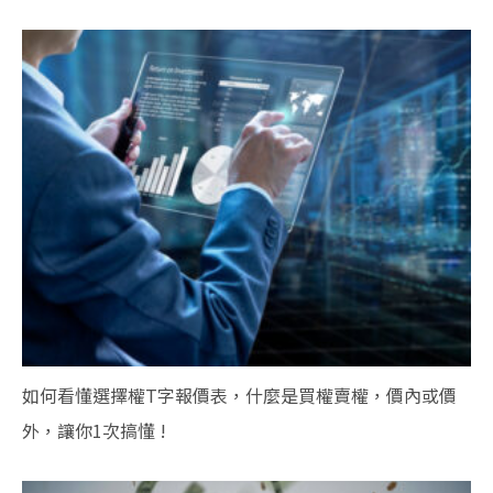
如何看懂選擇權T字報價表，什麼是買權賣權，價內或價
外，讓你1次搞懂 !