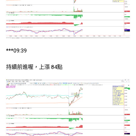
***09:39
持續前進喔，上漲 84點