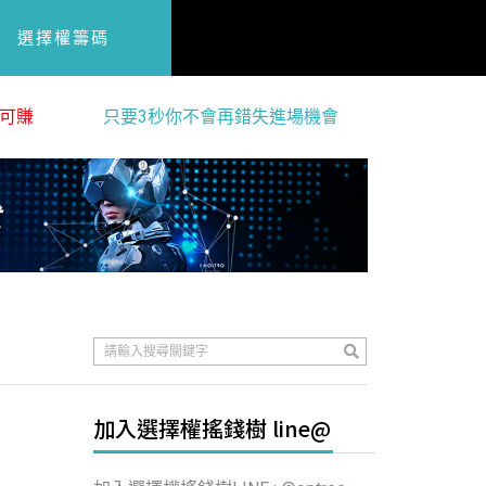
選擇權籌碼
可賺
只要3秒你不會再錯失進場機會
加入選擇權搖錢樹 line@