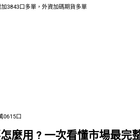
增加3843口多單，外資加碼期貨多單
萬0615口
線要怎麼用 ? 一次看懂市場最完