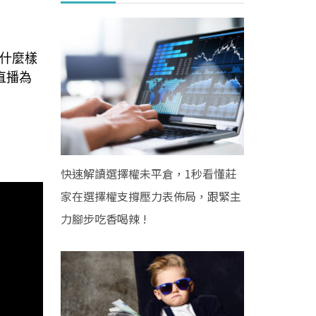
有什麼樣
直播為
快速解讀選擇權未平倉，1秒看懂莊
家在選擇權支撐壓力表佈局，跟緊主
力腳步吃香喝辣 !