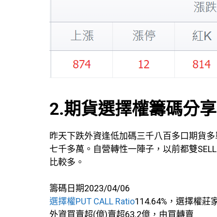
2.期貨選擇權籌碼分享
昨天下跌外資逢低加碼三千八百多口期貨多單，
七千多萬。自營轉性一陣子，以前都雙SELL，現在雙
比較多。
籌碼日期2023/04/06
選擇權PUT CALL Ratio
114.64%，選擇權莊
外資買賣超(億)賣超63.2億，由買轉賣