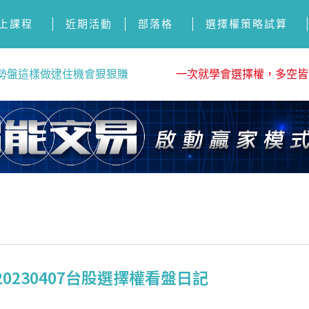
上課程
近期活動
部落格
選擇權策略試算
勢盤這樣做逮住機會狠狠賺
一次就學會選擇權，多空皆
0230407台股選擇權看盤日記