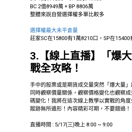
BC 2億8949萬 + BP 8806萬
整體來說自營選擇權多單比較多
選擇權最大未平倉量
莊家SC在15800有1萬8210口，SP在15400
3.【線上直播】「爆
戰全攻略！
手中的股票或是期貨成交量突然「爆大量」
同時觀察價量關係，觀察價格變化也觀察成
碼變化！我將在這次線上教學以實戰的角度
蹤跡無所遁形！內容精彩可期，不要錯過！
直播時間 : 5/17(三)晚上 8:00 ~ 9:00