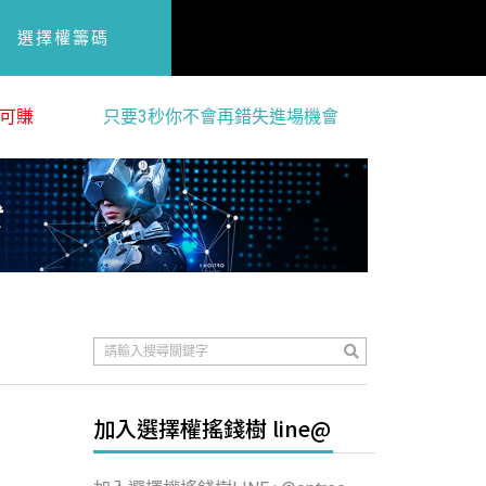
選擇權籌碼
可賺
只要3秒你不會再錯失進場機會
加入選擇權搖錢樹 line@