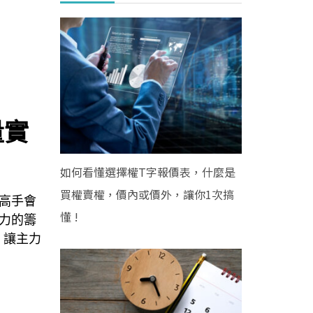
量實
如何看懂選擇權T字報價表，什麼是
買權賣權，價內或價外，讓你1次搞
高手會
懂 !
力的籌
，讓主力