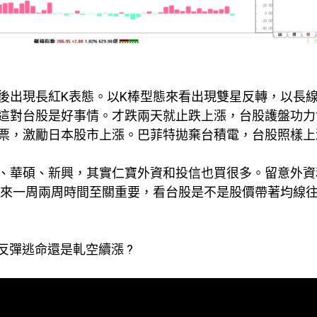
後出現長紅K表態。以K棒型態來看出現雙星反轉，以長
這對台股是好事情。才跌兩天就止跌上漲，台股護盤功力
票，激勵日本股市上漲。巴菲特拋棄台積電，台股照樣上
、華碩、新興，其實仁寶外資和投信也買很多。留意外資
下來一周兩周時間至關重要，看台股是不是股價帶著均線
反彈逃命還是軋空續漲 ?