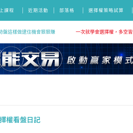
上課程
近期活動
部落格
選擇權策略試算
勢盤這樣做逮住機會狠狠賺
一次就學會選擇權，多空皆
 選擇權看盤日記