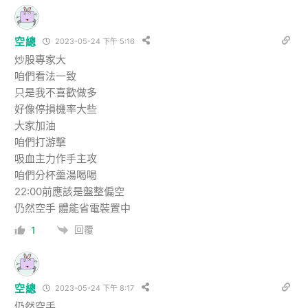
空總
2023-05-24 下午 5:16
炒股專家大
咱們看法一致
只是我不喜歡做多
好像停損機率大些
大家加油
咱們打游擊
吸血主力作手主攻
咱們分杯羹湯喝喝
22:00前應該是盤整偏空
仍然空手 體能省電裝置中
回覆
1
空總
2023-05-24 下午 8:17
仍然空手