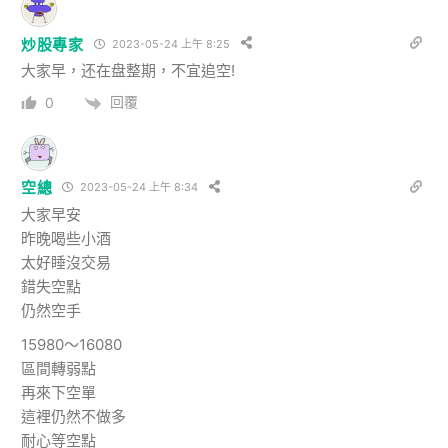
炒股專家
2023-05-24 上午 8:25
大家早，还在盘整期，不宜追空!
回覆
0
空總
2023-05-24 上午 8:34
大家早安
昨晚喝些小酒
太好睡沒交易
錯失空點
仍然空手
15980～16080
區間轉弱點
再來下空單
這裡仍然不做多
耐心等空點