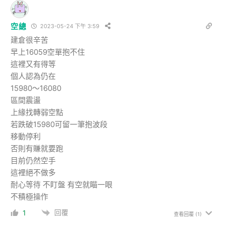
空總
2023-05-24 下午 3:59
建倉很辛苦
早上16059空單抱不住
這裡又有得等
個人認為仍在
15980～16080
區間震盪
上緣找轉弱空點
若跌破15980可留一筆抱波段
移動停利
否則有賺就要跑
目前仍然空手
這裡絕不做多
耐心等待 不盯盤 有空就瞄一眼
不積極操作
回覆
1
查看回覆
(1)