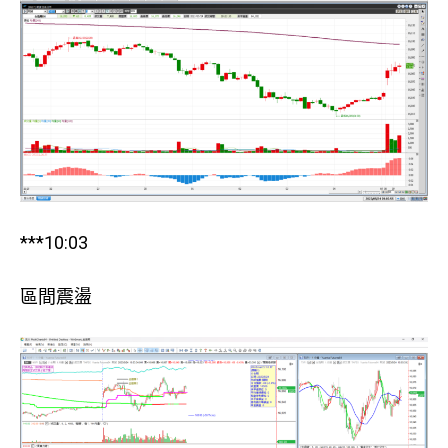
***10:03
區間震盪