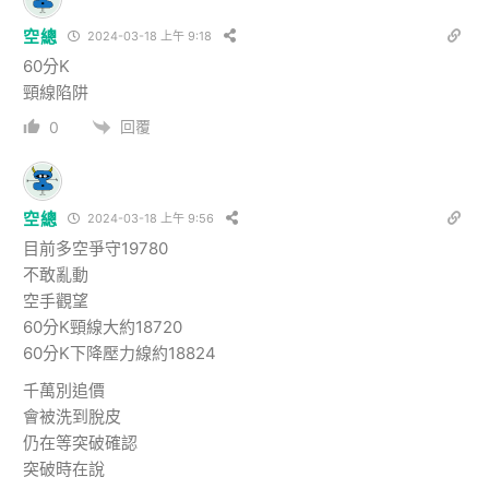
空總
2024-03-18 上午 9:18
60分K
頸線陷阱
回覆
0
空總
2024-03-18 上午 9:56
目前多空爭守19780
不敢亂動
空手觀望
60分K頸線大約18720
60分K下降壓力線約18824
千萬別追價
會被洗到脫皮
仍在等突破確認
突破時在說