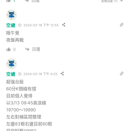
回覆
1
查看回覆
(1)
空總
2024-03-18 下午 12:55
睡午覺
夜盤再戰
回覆
0
空總
2024-03-18 下午 4:25
超強台股
60分K頸線有撐
目前個人覺得
以3/13 09:45高浪線
19700～19990
左右對稱區間整理
左邊83根右邊目前60根
目前短壓19950