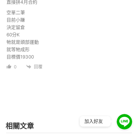
直接拼4月合約
空單二筆
目前小賺
決定留倉
60分K
牠就是頭部運動
就等牠成形
目標價19300
回覆
0
加入好友
相關文章