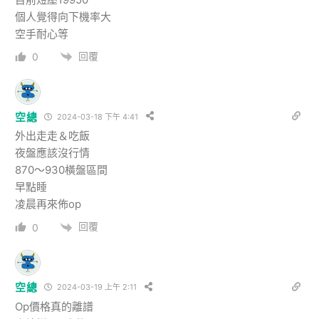
個人覺得向下機率大
空手耐心等
回覆
0
空總
2024-03-18 下午 4:41
外出走走＆吃飯
夜盤應該沒行情
870～930橫盤區間
早點睡
凌晨再來佈op
回覆
0
空總
2024-03-19 上午 2:11
Op價格真的離譜