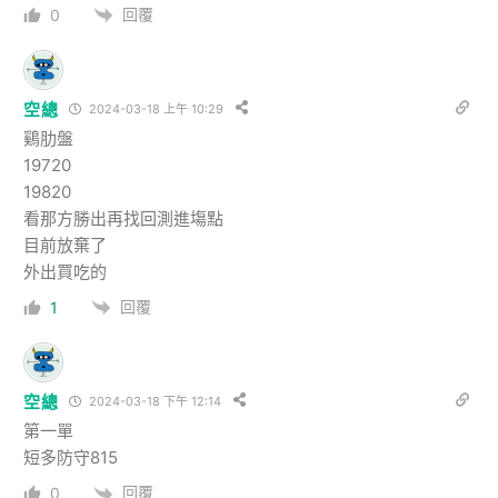
回覆
0
空總
2024-03-18 上午 10:29
鷄肋盤
19720
19820
看那方勝出再找回測進塲點
目前放棄了
外出買吃的
回覆
1
空總
2024-03-18 下午 12:14
第一單
短多防守815
回覆
0