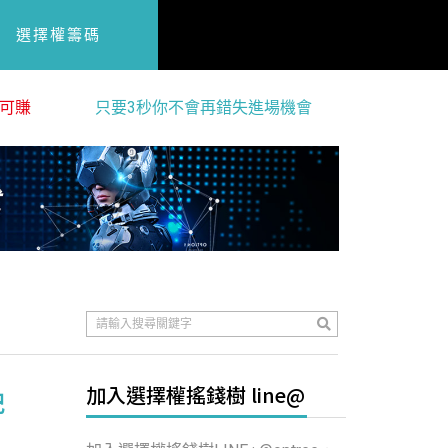
選擇權籌碼
可賺
只要3秒你不會再錯失進場機會
加入選擇權搖錢樹 line@
記