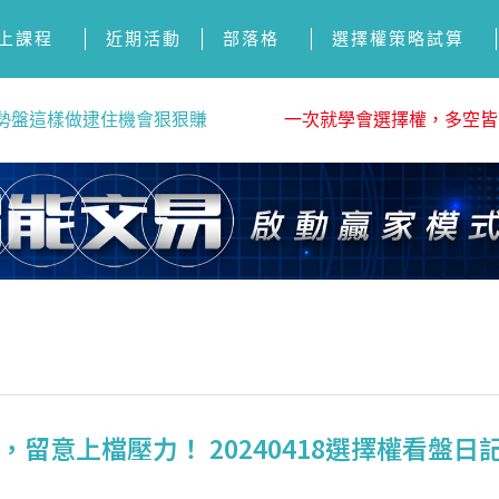
上課程
近期活動
部落格
選擇權策略試算
勢盤這樣做逮住機會狠狠賺
一次就學會選擇權，多空皆
留意上檔壓力！ 20240418選擇權看盤日