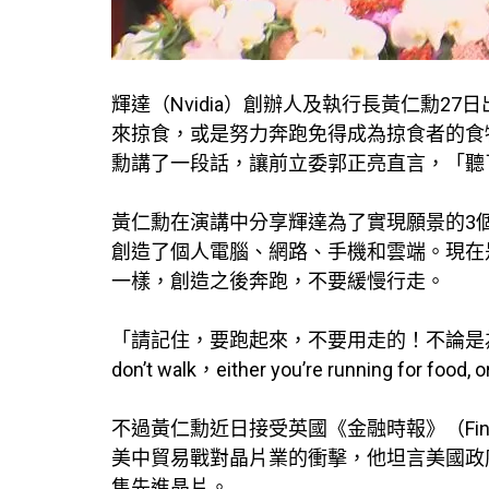
輝達（Nvidia）創辦人及執行長黃仁勳
來掠食，或是努力奔跑免得成為掠食者的食
勳講了一段話，讓前立委郭正亮直言，「聽
黃仁勳在演講中分享輝達為了實現願景的3個
創造了個人電腦、網路、手機和雲端。現在
一樣，創造之後奔跑，不要緩慢行走。
「請記住，要跑起來，不要用走的！不論是為
don’t walk，either you’re running for food, o
不過黃仁勳近日接受英國《金融時報》（Financ
美中貿易戰對晶片業的衝擊，他坦言美國政
售先進晶片。