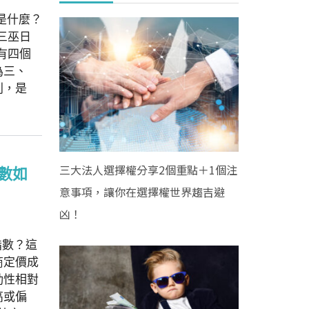
日是什麼？
三巫日
有四個
為三、
別，是
三大法人選擇權分享2個重點＋1個注
指數如
意事項，讓你在選擇權世界趨吉避
凶！
指數？這
商定價成
動性相對
高或偏