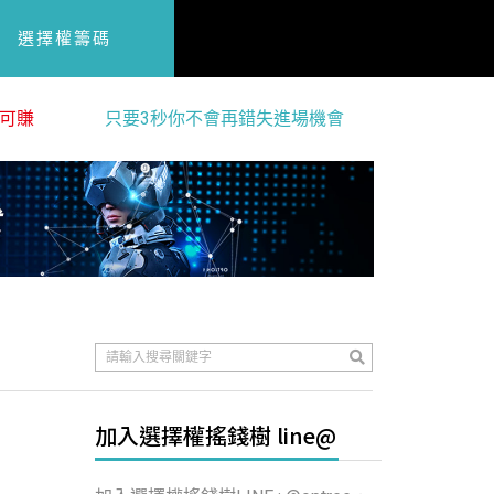
選擇權籌碼
可賺
只要3秒你不會再錯失進場機會
加入選擇權搖錢樹 line@