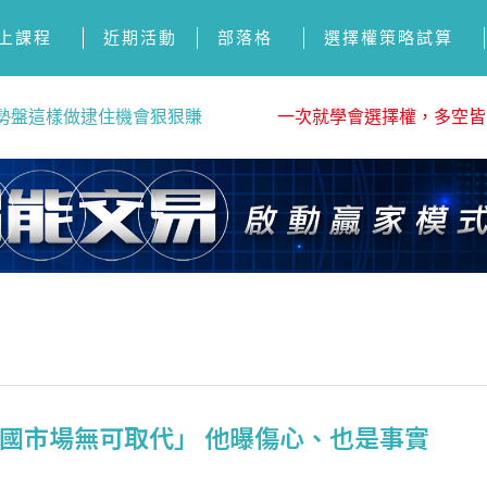
上課程
近期活動
部落格
選擇權策略試算
勢盤這樣做逮住機會狠狠賺
一次就學會選擇權，多空皆
國市場無可取代」 他曝傷心、也是事實