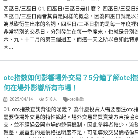
四巫日/三巫日 01. 四巫日/三巫日是什麼？ 四巫日/三巫
四巫日/三巫日兩者其實是同樣的概念，因為四巫日就是以
為基礎衍生出來的名詞，四巫日/三巫日指的是每一年度裡
非常特別的交易日，分別發生在每一季度末，也就是分別
六、九、十二月的第三個週五，而這一天之所以會如此特
因...
otc指數如何影響場外交易？5分鐘了解otc
何在場外影響所有市場！
2025/04/14
518人
otc指數
01. otc指數查詢背後的涵義？ 為什麼投資人需要關注otc
需要從場外交易的特性說起。場外交易是買賣雙方直接協
交，並不經過公開市場的競價機制，因此參與者較少，流
較差，最重要的是價格透明度不足，可能導致交易價格偏