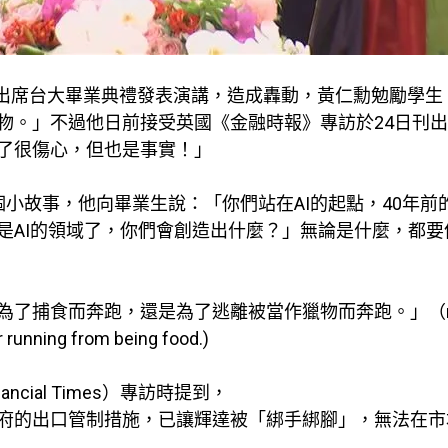
27日出席台大畢業典禮發表演講，造成轟動，黃仁勳勉勵學生
物。」不過他日前接受英國《金融時報》專訪於24日刊
了很傷心，但也是事實！」
小故事，他向畢業生說：「你們站在AI的起點，40年前
是AI的領域了，你們會創造出什麼？」無論是什麼，都要
了捕食而奔跑，還是為了逃離被當作獵物而奔跑。」（ru
r running from being food.)
ial Times）專訪時提到，
府的出口管制措施，已讓輝達被「綁手綁腳」，無法在市