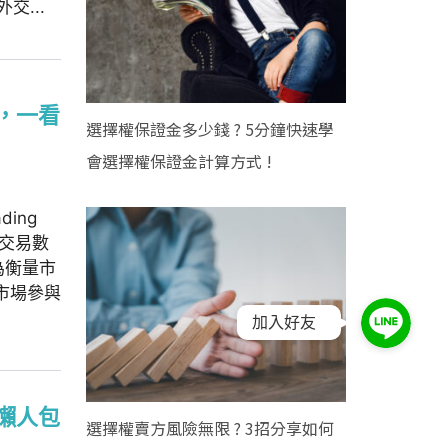
...
，一看
選擇權保證金多少錢 ? 5分鐘快速學
會選擇權保證金計算方式 !
ing
的交易數
為衡量市
市場參與
加入好友
懶人包
選擇權賣方風險無限 ? 3招分享如何