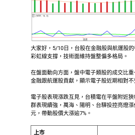
大家好，5/10日，台股在金融股與航運股的帶
彩虹線支撐，技術面維持盤整偏多格局。
在盤面動向方面，盤中電子類股的成交比重一
金融跟航運股貢獻，顯示電子股近期相對不
電子股表現漲跌互見，台積電在平盤附近狹幅震
群表現續強，萬海、陽明、台驊投控亮燈漲停
元，帶動股價大漲逾7%。
上市