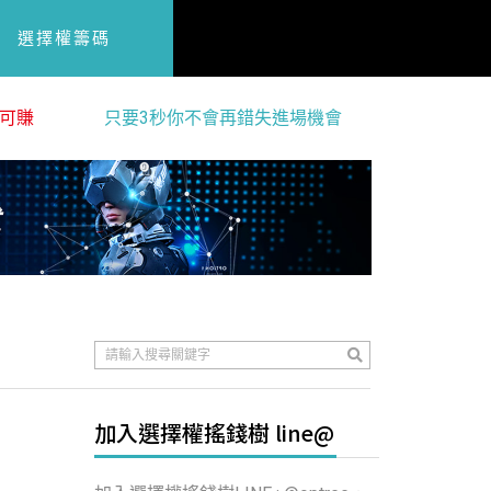
選擇權籌碼
可賺
只要3秒你不會再錯失進場機會
加入選擇權搖錢樹 line@