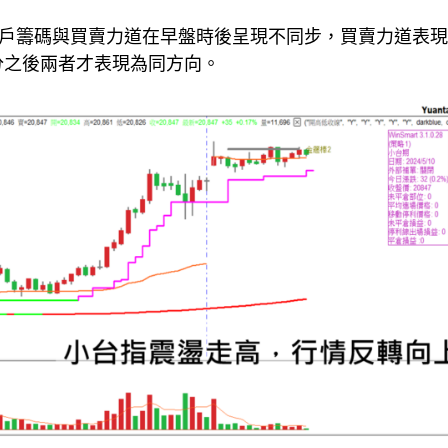
的大戶籌碼與買賣力道在早盤時後呈現不同步，買賣力道表
5分之後兩者才表現為同方向。