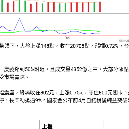
領下，大盤上漲148點，收在20708點，漲幅0.72%，
度萎縮到50%附近，且成交量4352億之中，大部分漲
受市場青睞。
盪，終場收在802元，上漲0.75%，守住800元關卡
，長榮勁揚逾9%。國泰金公布前4月自結稅後純益突破5
上櫃