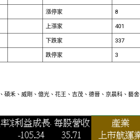
漲停家
8
上漲家
401
下跌家
337
跌停家
3
、碩禾、威剛、億光、花王、吉茂、德晉、京晨科、藝舍-