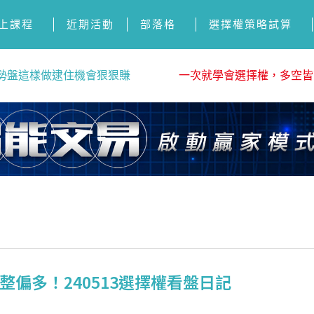
上課程
近期活動
部落格
選擇權策略試算
勢盤這樣做逮住機會狠狠賺
一次就學會選擇權，多空皆
偏多！240513選擇權看盤日記