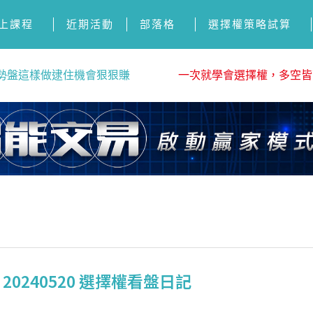
上課程
近期活動
部落格
選擇權策略試算
勢盤這樣做逮住機會狠狠賺
一次就學會選擇權，多空皆
0240520 選擇權看盤日記