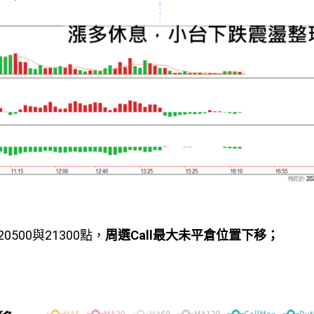
00與21300點，
周選
Call
最大未平倉位置下移；