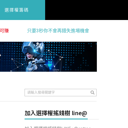
選擇權籌碼
可賺
只要3秒你不會再錯失進場機會
加入選擇權搖錢樹 line@