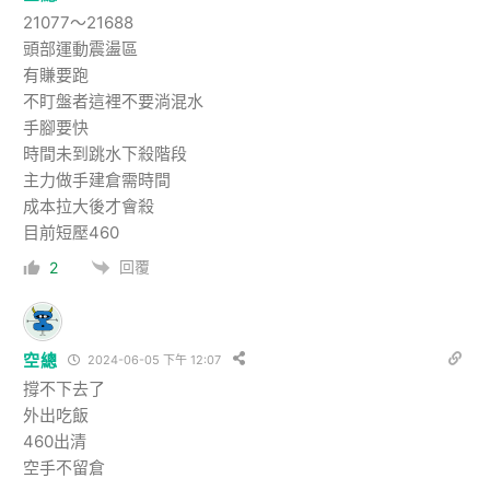
21077～21688
頭部運動震盪區
有賺要跑
不盯盤者這裡不要淌混水
手腳要快
時間未到跳水下殺階段
主力做手建倉需時間
成本拉大後才會殺
目前短壓460
回覆
2
空總
2024-06-05 下午 12:07
撐不下去了
外出吃飯
460出清
空手不留倉