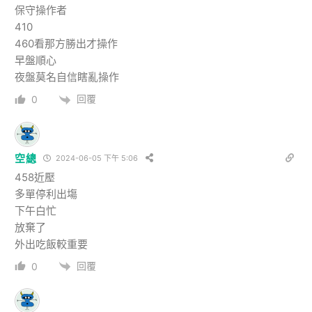
保守操作者
410
460看那方勝出才操作
早盤順心
夜盤莫名自信瞎亂操作
回覆
0
空總
2024-06-05 下午 5:06
458近壓
多單停利出塲
下午白忙
放棄了
外出吃飯較重要
回覆
0