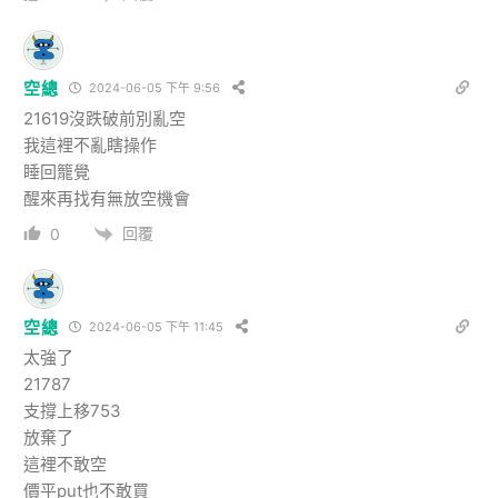
空總
2024-06-05 下午 9:56
21619沒跌破前別亂空
我這裡不亂瞎操作
睡回籠覺
醒來再找有無放空機會
回覆
0
空總
2024-06-05 下午 11:45
太強了
21787
支撐上移753
放棄了
這裡不敢空
價平put也不敢買