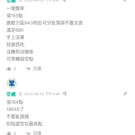
空總
2024-06-05 下午 9:41
一覺醒來
漲155點
進壓力區643附近可分批落袋不要太貪
滿足680
手上沒單
找東西吃
沒賺到沒關係
可等轉弱空點
回覆
0
空總
2024-06-05 下午 9:46
漲184點
18645了
不要亂摸頭
別指望空在最高點
回覆
0