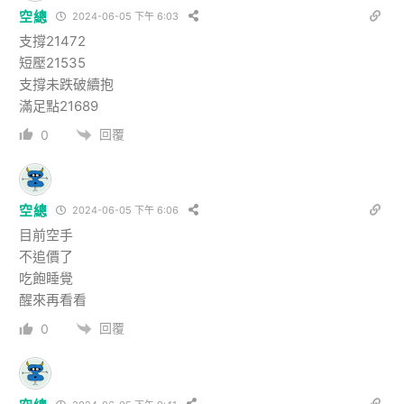
空總
2024-06-05 下午 6:03
支撐21472
短壓21535
支撐未跌破續抱
滿足點21689
回覆
0
空總
2024-06-05 下午 6:06
目前空手
不追價了
吃飽睡覺
醒來再看看
回覆
0