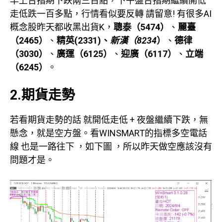
早上台指期下跌兩三百點，下午盤台指期繼續開低
走低跌一百多點，行情看似要反轉 請留意! 有很多AI
概念股昨天都收黑出貨K，
聰泰（5474）
、
麗臺
（2465）
、
精英(2331)、
新漢（8234
）
、
德律
（3030）
、
廣運（6125）
、
迎廣（6117）
、
立端
（6245）
。
2.期貨走勢
若看期貨走勢的話 就開低走低 + 夜盤繼續下跌，無
懸念，就是空方盤。看WINSMART的指標多空電話
線 也是一路往下 ，如下圖 ，所以昨天做空應該沒有
問題才是。