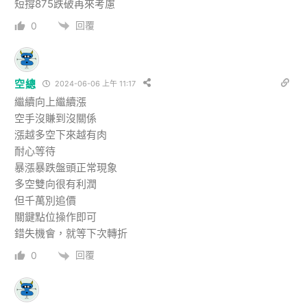
短撐875跌破再來考慮
回覆
0
空總
2024-06-06 上午 11:17
繼續向上繼續漲
空手沒賺到沒關係
漲越多空下來越有肉
耐心等待
暴漲暴跌盤頭正常現象
多空雙向很有利潤
但千萬別追價
關鍵點位操作即可
錯失機會，就等下次轉折
回覆
0