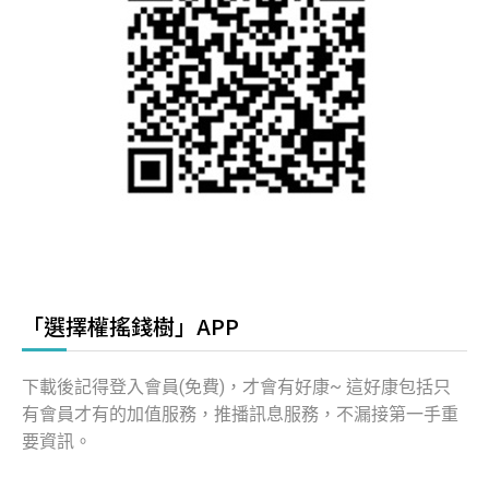
「選擇權搖錢樹」APP
下載後記得登入會員(免費)，才會有好康~ 這好康包括只
有會員才有的加值服務，推播訊息服務，不漏接第一手重
要資訊。