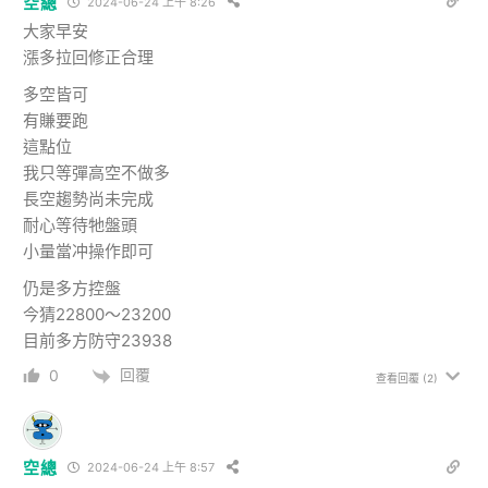
空總
2024-06-24 上午 8:26
大家早安
漲多拉回修正合理
多空皆可
有賺要跑
這點位
我只等彈高空不做多
長空趨勢尚未完成
耐心等待牠盤頭
小量當冲操作即可
仍是多方控盤
今猜22800～23200
目前多方防守23938
回覆
0
查看回覆
(2)
空總
2024-06-24 上午 8:57