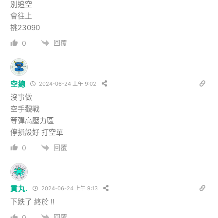
別追空
會往上
挑23090
回覆
0
空總
2024-06-24 上午 9:02
沒事做
空手觀戰
等彈高壓力區
停損設好 打空單
回覆
0
貢丸.
2024-06-24 上午 9:13
下跌了 終於 !!
回覆
0